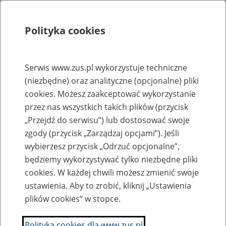
Polityka cookies
Szukaj
Menu
Serwis www.zus.pl wykorzystuje techniczne
(niezbędne) oraz analityczne (opcjonalne) pliki
Rejestry, ewidencje i archiwa
cookies. Możesz zaakceptować wykorzystanie
Baza zlikwidowanych lub
przez nas wszystkich takich plików (przycisk
„Przejdź do serwisu”) lub dostosować swoje
przekształconych zakładów pracy
zgody (przycisk „Zarządzaj opcjami”). Jeśli
wybierzesz przycisk „Odrzuć opcjonalne”,
Nazwa zakładu pracy:
będziemy wykorzystywać tylko niezbędne pliki
cookies. W każdej chwili możesz zmienić swoje
ustawienia. Aby to zrobić, kliknij „Ustawienia
plików cookies” w stopce.
SZUKAJ
Polityka cookies dla www.zus.pl