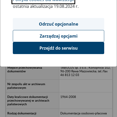
ostatnia aktualizacja 19.08.2024 r.
Wszystkie uwagi można przesyłać poprzez
formularz
Odrzuć opcjonalne
Zarządzaj opcjami
Ukryj wszystkie pozycje bazy
Przejdź do serwisu
Spółdzielnia Kółek Rolnicych w
Bolimowie
TABULUS Sp. z o.o.; Konopnica 102,
96-200 Rawa Mazowiecka; tel./fax
46 813 12 03
1964-2008
Dokumentacja osobowo-płacowa