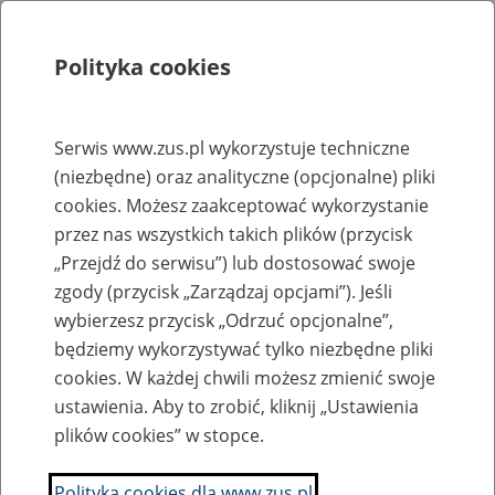
Polityka cookies
Szukaj
Menu
Serwis www.zus.pl wykorzystuje techniczne
(niezbędne) oraz analityczne (opcjonalne) pliki
Rejestry, ewidencje i archiwa
cookies. Możesz zaakceptować wykorzystanie
Baza zlikwidowanych lub
przez nas wszystkich takich plików (przycisk
„Przejdź do serwisu”) lub dostosować swoje
przekształconych zakładów pracy
zgody (przycisk „Zarządzaj opcjami”). Jeśli
wybierzesz przycisk „Odrzuć opcjonalne”,
Nazwa zakładu pracy:
będziemy wykorzystywać tylko niezbędne pliki
cookies. W każdej chwili możesz zmienić swoje
ustawienia. Aby to zrobić, kliknij „Ustawienia
plików cookies” w stopce.
SZUKAJ
Polityka cookies dla www.zus.pl