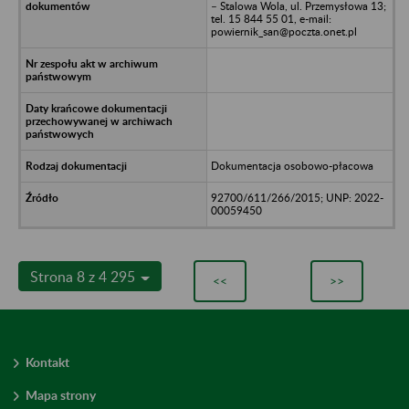
– Stalowa Wola, ul. Przemysłowa 13;
tel. 15 844 55 01, e-mail:
powiernik_san@poczta.onet.pl
Dokumentacja osobowo-płacowa
92700/611/266/2015; UNP: 2022-
00059450
Strona 8 z 4 295
<<
>>
Kontakt
Mapa strony