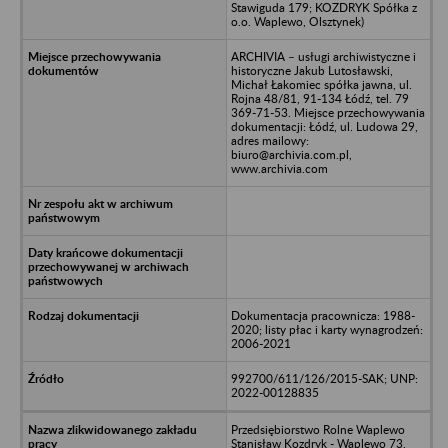
Stawiguda 179; KOZDRYK Spółka z
o.o. Waplewo, Olsztynek)
ARCHIVIA – usługi archiwistyczne i
historyczne Jakub Lutosławski,
Michał Łakomiec spółka jawna, ul.
Rojna 48/81, 91-134 Łódź, tel. 79
369-71-53. Miejsce przechowywania
dokumentacji: Łódź, ul. Ludowa 29,
adres mailowy:
biuro@archivia.com.pl,
www.archivia.com
Dokumentacja pracownicza: 1988-
2020; listy płac i karty wynagrodzeń:
2006-2021
992700/611/126/2015-SAK; UNP:
2022-00128835
Przedsiębiorstwo Rolne Waplewo
Stanisław Kozdryk - Waplewo 73,