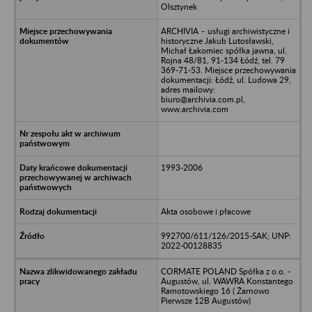
Olsztynek
ARCHIVIA – usługi archiwistyczne i
historyczne Jakub Lutosławski,
Michał Łakomiec spółka jawna, ul.
Rojna 48/81, 91-134 Łódź, tel. 79
369-71-53. Miejsce przechowywania
dokumentacji: Łódź, ul. Ludowa 29,
adres mailowy:
biuro@archivia.com.pl,
www.archivia.com
1993-2006
Akta osobowe i płacowe
992700/611/126/2015-SAK; UNP:
2022-00128835
CORMATE POLAND Spółka z o.o. -
Augustów, ul. WAWRA Konstantego
Ramotowskiego 16 ( Żarnowo
Pierwsze 12B Augustów)