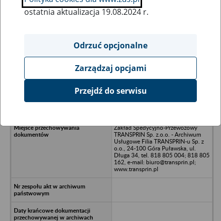
ostatnia aktualizacja 19.08.2024 r.
Wszystkie uwagi można przesyłać poprzez
formularz
Odrzuć opcjonalne
Zarządzaj opcjami
Ukryj wszystkie pozycje bazy
Przejdź do serwisu
ATU Spółka z o.o. w likwidacji -
Lublin, ul. F. Chopina 41/2
Zakład Spedycyjno-Przewozowy
TRANSPRIN Sp. z.o.o. - Archiwum
Usługowe Filia TRANSPRIN-u Sp. z
o.o., 24-100 Góra Puławska, ul.
Długa 34, tel. 818 805 004; 818 805
162, e-mail: biuro@transprin.pl;
www.transprin.pl