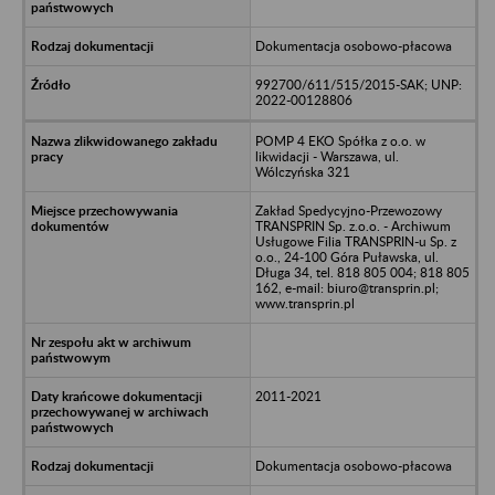
Dokumentacja osobowo-płacowa
992700/611/515/2015-SAK; UNP:
2022-00128806
POMP 4 EKO Spółka z o.o. w
likwidacji - Warszawa, ul.
Wólczyńska 321
Zakład Spedycyjno-Przewozowy
TRANSPRIN Sp. z.o.o. - Archiwum
Usługowe Filia TRANSPRIN-u Sp. z
o.o., 24-100 Góra Puławska, ul.
Długa 34, tel. 818 805 004; 818 805
162, e-mail: biuro@transprin.pl;
www.transprin.pl
2011-2021
Dokumentacja osobowo-płacowa