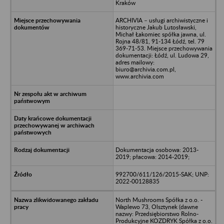
Kraków
ARCHIVIA – usługi archiwistyczne i
historyczne Jakub Lutosławski,
Michał Łakomiec spółka jawna, ul.
Rojna 48/81, 91-134 Łódź, tel. 79
369-71-53. Miejsce przechowywania
dokumentacji: Łódź, ul. Ludowa 29,
adres mailowy:
biuro@archivia.com.pl,
www.archivia.com
Dokumentacja osobowa: 2013-
2019; płacowa: 2014-2019;
992700/611/126/2015-SAK; UNP:
2022-00128835
North Mushrooms Spółka z o.o. -
Waplewo 73, Olsztynek (dawne
nazwy: Przedsiębiorstwo Rolno-
Produkcyjne KOZDRYK Spółka z o.o.