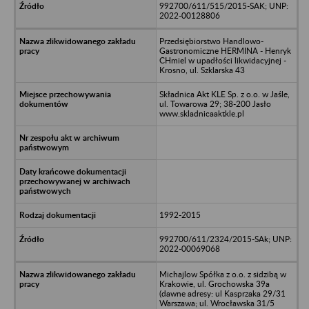
992700/611/515/2015-SAK; UNP:
2022-00128806
Przedsiębiorstwo Handlowo-
Gastronomiczne HERMINA - Henryk
CHmiel w upadłości likwidacyjnej -
Krosno, ul. Szklarska 43
Składnica Akt KLE Sp. z o.o. w Jaśle,
ul. Towarowa 29; 38-200 Jasło
www.skladnicaaktkle.pl
1992-2015
992700/611/2324/2015-SAk; UNP:
2022-00069068
Michajlow Spółka z o.o. z sidzibą w
Krakowie, ul. Grochowska 39a
(dawne adresy: ul Kasprzaka 29/31
Warszawa; ul. Wrocławska 31/5