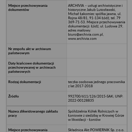
ARCHIVIA – usługi archiwistyczne i
historyczne Jakub Lutosławski,
Michał Łakomiec spółka jawna, ul.
Rojna 48/81, 91-134 Łódź, tel. 79
369-71-53. Miejsce przechowywania
dokumentacji: Łódź, ul. Ludowa 29,
adres mailowy:
biuro@archivia.com.pl,
www.archivia.com
teczka osobowa jednego pracownika
z lat 2017-2018
992700/611/126/2015-SAK; UNP:
2022-00128835
Spółdzielnia Kółek Rolniczych w
Łoniowie z siedzibą w Krowiej Górze
w likwidacji - Łoniów
Składnica Akt POWIERNIK Sp. z o.o.