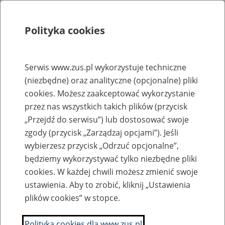
Polityka cookies
Szukaj
Menu
Serwis www.zus.pl wykorzystuje techniczne
(niezbędne) oraz analityczne (opcjonalne) pliki
Rejestry, ewidencje i archiwa
cookies. Możesz zaakceptować wykorzystanie
Baza zlikwidowanych lub
przez nas wszystkich takich plików (przycisk
„Przejdź do serwisu”) lub dostosować swoje
przekształconych zakładów pracy
zgody (przycisk „Zarządzaj opcjami”). Jeśli
wybierzesz przycisk „Odrzuć opcjonalne”,
Nazwa zakładu pracy:
będziemy wykorzystywać tylko niezbędne pliki
cookies. W każdej chwili możesz zmienić swoje
ustawienia. Aby to zrobić, kliknij „Ustawienia
plików cookies” w stopce.
SZUKAJ
Polityka cookies dla www.zus.pl