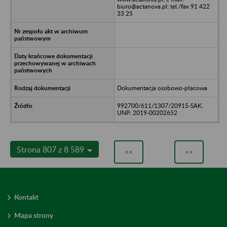
biuro@actanova.pl; tel./fax 91 422
33 25
Dokumentacja osobowo-płacowa
992700/611/1307/20915-SAK;
UNP: 2019-00202652
Strona 807 z 8 589
<<
>>
Kontakt
Mapa strony