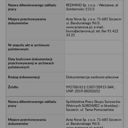
REDMIND Sp. z o.o. - Warszawa, al.
Solidarności 115/2
Acta Nova Sp. z o.o. 71-685 Szczecin
ul. Bandurskiego 96/3;
www.actanova.pl; e-mail:
biuro@actanova.pl; tel./fax 91 422
33 25
Dokumentaccja osobowo-płacowa
992700/611/1307/20915-SAK;
UNP: 2019-00202652
Spółdzielnia Pracy Skupu Surowców
Wtórnyvh SUROWIEC w likwidacji -
Szczecin, ul. Tama Pomorzańska
Acta Nova Sp. z o.o. 71-685 Szczecin
ul. Bandurskiego 96/3;
www.actanova.pl; e-mail: