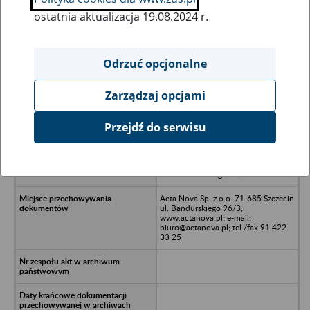
ostatnia aktualizacja 19.08.2024 r.
Wszystkie uwagi można przesyłać poprzez
formularz
Odrzuć opcjonalne
Zarządzaj opcjami
Ukryj wszystkie pozycje bazy
Przejdź do serwisu
PPH Granulex Wojciech
Cieplichiewicz w upadłości
likwidacyjnej - Stargard Szczeciński,
ul. LImanowskiego 24/4
Acta Nova Sp. z o.o. 71-685 Szczecin
ul. Bandurskiego 96/3;
www.actanova.pl; e-mail:
biuro@actanova.pl; tel./fax 91 422
33 25