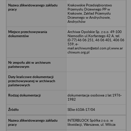
Krakowskie Przedsiębiorstwo
Przemysłu Drzewnego PP w
Krakowie, Zakład Przemysłu
Drzewnego w Andrychowie,
Andrychów
Archiwa Opolskie Sp. z o.o. 49-100
Niemodlin ul.Korfantego 42 A, tel.
(0-77) 46 06 251, 46 06 401, 406 06
559; e-
mail:archiwum@atol.com.pl;www.ar
chiwum.org.pl
dokumentacja osobowa z lat 1976-
1982
SEke 610A-17/04
INTERBLOCK Spółka z o.o. w
likwidacji, Warszawa, ul. Wilcza