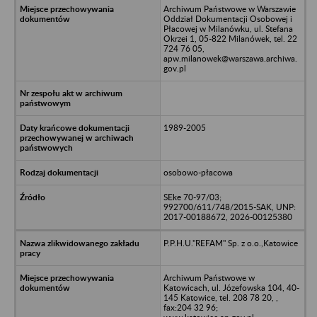
Archiwum Państwowe w Warszawie
Oddział Dokumentacji Osobowej i
Płacowej w Milanówku, ul. Stefana
Okrzei 1, 05-822 Milanówek, tel. 22
724 76 05,
apw.milanowek@warszawa.archiwa.
gov.pl
1989-2005
osobowo-płacowa
SEke 70-97/03;
992700/611/748/2015-SAK, UNP:
2017-00188672, 2026-00125380
P.P.H.U."REFAM" Sp. z o.o.,Katowice
Archiwum Państwowe w
Katowicach, ul. Józefowska 104, 40-
145 Katowice, tel. 208 78 20, ,
fax:204 32 96;