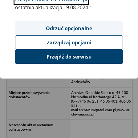
ostatnia aktualizacja 19.08.2024 r.
Wszystkie uwagi można przesyłać poprzez
formularz
Odrzuć opcjonalne
Zarządzaj opcjami
Ukryj wszystkie pozycje bazy
Przejdź do serwisu
Okręgowe Przedsiębiorstwo
Przemysłu Drzewnego P.P. w
Krakowie, Zakład Przemysłu
Drzewnego w Andrychowie,
Andrychów
Archiwa Opolskie Sp. z o.o. 49-100
Niemodlin ul.Korfantego 42 A, tel.
(0-77) 46 06 251, 46 06 401, 406 06
559; e-
mail:archiwum@atol.com.pl;www.ar
chiwum.org.pl