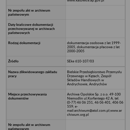
www.katowice.ap.gov.pl
dokumentacja osobowa z lat 1999-
2005, dokumentacja płacowa z lat
2000-2005
SEke 610-107/03
Bielskie Przedsiębiorstwo Przemysłu
Drzewnego w Kętach, Zespół
Składów Handlowych w
Andrychowie, Andrychów
Archiwa Opolskie Sp. z o.o. 49-100
Niemodlin ul.Korfantego 42 A, tel.
(0-77) 46 06 251, 46 06 401, 406 06
559; e-
mail:archiwum@atol.com.pl;www.ar
chiwum.org.pl