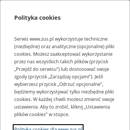
Polityka cookies
Szukaj
Menu
Serwis www.zus.pl wykorzystuje techniczne
(niezbędne) oraz analityczne (opcjonalne) pliki
Rejestry, ewidencje i archiwa
cookies. Możesz zaakceptować wykorzystanie
Baza zlikwidowanych lub
przez nas wszystkich takich plików (przycisk
„Przejdź do serwisu”) lub dostosować swoje
przekształconych zakładów pracy
zgody (przycisk „Zarządzaj opcjami”). Jeśli
wybierzesz przycisk „Odrzuć opcjonalne”,
Nazwa zakładu pracy:
będziemy wykorzystywać tylko niezbędne pliki
cookies. W każdej chwili możesz zmienić swoje
ustawienia. Aby to zrobić, kliknij „Ustawienia
plików cookies” w stopce.
SZUKAJ
Polityka cookies dla www.zus.pl