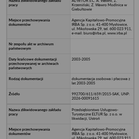
AL-WTÓR S.C. A. Wawro, Z.
Krzemiński, Z. Wawro Modlnica w
Giebułtowie
Agencja Kapitałowo-Promocyjna
IRBA Sp. z o.o. 41-400 Mysłowice,
ul. Mikołowska 29, tel. 600 023 911,
e-mail: biuro@irba.pl, www.irba.pl
2003-2005
dokumentacja osobowa i płacowa z
lat 2003-2005
992700/611/659/2015-SAK, UNP:
2026-00091615
Przedsiębiorstwo Usługowo-
Turystyczne ELTUR Sp. z o.o. w
likwidacji, Ustroń
Agencja Kapitałowo-Promocyjna
IRBA Sp. z o.o. 41-400 Mysłowice,
ul. Mikołowska 29, tel. 600 023 911,