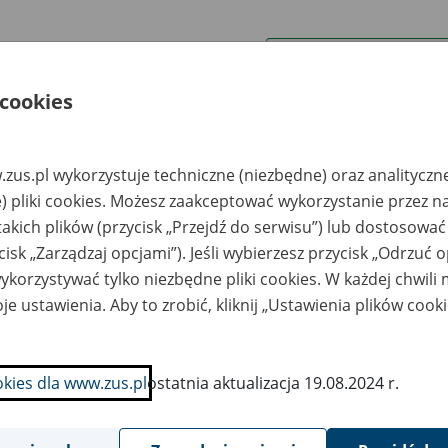
wa zakładu pracy:
 cookies
ystkie uwagi można przesyłać poprzez
formularz
zus.pl wykorzystuje techniczne (niezbędne) oraz analityczn
Wyświetl wszystkie
) pliki cookies. Możesz zaakceptować wykorzystanie przez n
takich plików (przycisk „Przejdź do serwisu”) lub dostosować
cisk „Zarządzaj opcjami”). Jeśli wybierzesz przycisk „Odrzuć 
korzystywać tylko niezbędne pliki cookies. W każdej chwili
je ustawienia. Aby to zrobić, kliknij „Ustawienia plików cook
okies dla www.zus.pl
ostatnia aktualizacja 19.08.2024 r.