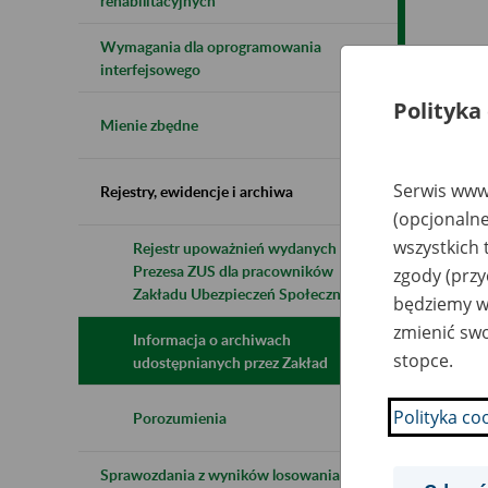
rehabilitacyjnych
Wymagania dla oprogramowania
Naz
interfejsowego
Polityka
Wsz
Mienie zbędne
Serwis www.
Rejestry, ewidencje i archiwa
(opcjonalne
wszystkich 
Rejestr upoważnień wydanych przez
Prezesa ZUS dla pracowników
zgody (przy
Zakładu Ubezpieczeń Społecznych
będziemy wy
zmienić swo
Informacja o archiwach
stopce.
udostępnianych przez Zakład
Polityka co
Porozumienia
Sprawozdania z wyników losowania do