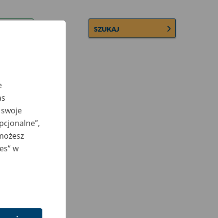
SZUKAJ
e
as
 swoje
opcjonalne”,
 możesz
ies” w