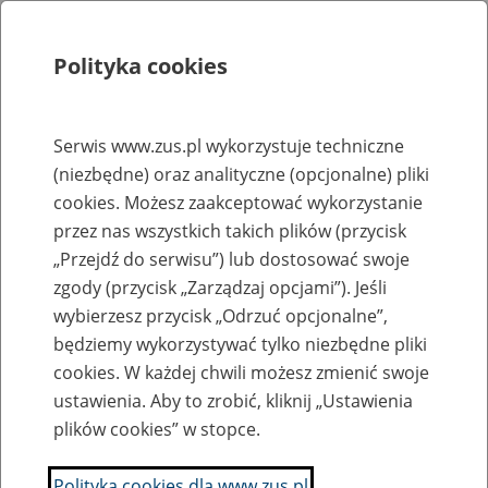
Polityka cookies
Szukaj
Menu
Serwis www.zus.pl wykorzystuje techniczne
(niezbędne) oraz analityczne (opcjonalne) pliki
Rejestry, ewidencje i archiwa
cookies. Możesz zaakceptować wykorzystanie
Baza zlikwidowanych lub
przez nas wszystkich takich plików (przycisk
„Przejdź do serwisu”) lub dostosować swoje
przekształconych zakładów pracy
zgody (przycisk „Zarządzaj opcjami”). Jeśli
wybierzesz przycisk „Odrzuć opcjonalne”,
Nazwa zakładu pracy:
będziemy wykorzystywać tylko niezbędne pliki
cookies. W każdej chwili możesz zmienić swoje
ustawienia. Aby to zrobić, kliknij „Ustawienia
plików cookies” w stopce.
SZUKAJ
Polityka cookies dla www.zus.pl