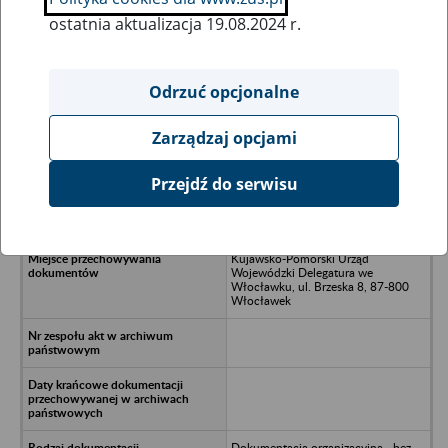
ostatnia aktualizacja 19.08.2024 r.
Wszystkie uwagi można przesyłać poprzez
formularz
Odrzuć opcjonalne
Zarządzaj opcjami
Ukryj wszystkie pozycje bazy
Przejdź do serwisu
Wojewódzki Inspektorat Państwowej
Inspekcji Handlowej we Włocławku
Kujawsko-Pomorski Urząd
Wojewódzki Delegatura we
Włocławku, ul. Brzeska 8, 87-800
Włocławek
Dokumentacja organizacyjna - bez