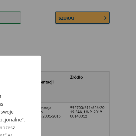
SZUKAJ
rańcowe
Rodzaj
Źródło
ntacji
dokumentacji
owywanej w
ach
e
owych
as
Dokumentacja
992700/611/626/20
 swoje
osobowo-
19-SAK; UNP: 2019-
płacowa:2001-2015
00143012
opcjonalne”,
 możesz
ies” w