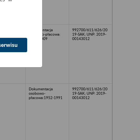
Dokumentacja
992700/611/626/20
osobowo-płacowa:
19-SAK; UNP: 2019-
2001-2009
00143012
serwisu
Dokumentacja
992700/611/626/20
osobowo-
19-SAK; UNP: 2019-
płacowa:1952-1991
00143012