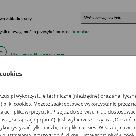
wa zakładu pracy:
ystkie uwagi można przesyłać poprzez
formularz
Ukryj wszystkie pozycje bazy
 cookies
azwa
Miejsce
Nr zespołu akt w
Daty k
likwidowanego
przechowywania
archiwum
dokume
akładu pracy
dokumentów
państwowym
przech
archiw
zus.pl wykorzystuje techniczne (niezbędne) oraz analityczn
państw
) pliki cookies. Możesz zaakceptować wykorzystanie przez n
P INTERCITY S.A.
PKP S.A. Centrala
takich plików (przycisk „Przejdź do serwisu”) lub dostosować
kład Południowy -
Biuro Spraw
aków, ul. Półłanki 1
Pracowniczych;
cisk „Zarządzaj opcjami”). Jeśli wybierzesz przycisk „Odrzuć 
Zamiejscowy Wydział
Dokumentacji w
korzystywać tylko niezbędne pliki cookies. W każdej chwili
Sosnowcu –
Sosnowiec, ul.
je ustawienia. Aby to zrobić, kliknij „Ustawienia plików cook