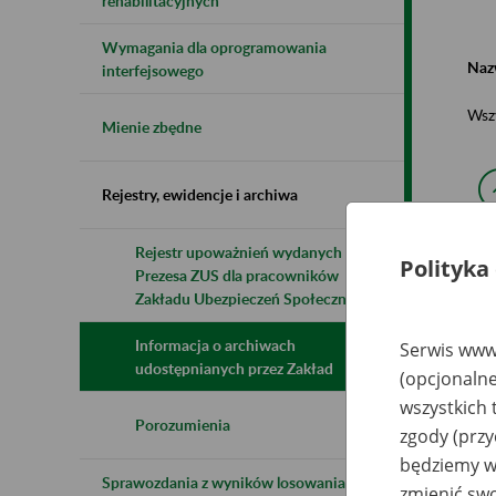
rehabilitacyjnych
Wymagania dla oprogramowania
Naz
interfejsowego
Wsz
Mienie zbędne
Rejestry, ewidencje i archiwa
Rejestr upoważnień wydanych przez
Polityka
Prezesa ZUS dla pracowników
N
z
Zakładu Ubezpieczeń Społecznych
z
Informacja o archiwach
Serwis www.
udostępnianych przez Zakład
(opcjonalne
PK
wszystkich 
Za
Kr
Porozumienia
zgody (przy
będziemy wy
Sprawozdania z wyników losowania do
zmienić swo