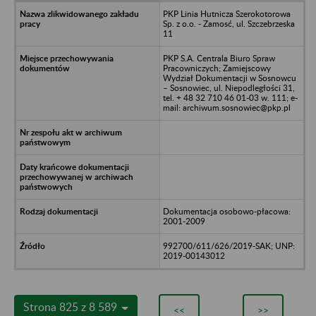
PKP Linia Hutnicza Szerokotorowa
Sp. z o.o. - Zamosć, ul. Szczebrzeska
11
PKP S.A. Centrala Biuro Spraw
Pracowniczych; Zamiejscowy
Wydział Dokumentacji w Sosnowcu
– Sosnowiec, ul. Niepodległości 31,
tel. + 48 32 710 46 01-03 w. 111; e-
mail: archiwum.sosnowiec@pkp.pl
Dokumentacja osobowo-płacowa:
2001-2009
992700/611/626/2019-SAK; UNP:
2019-00143012
Strona 825 z 8 589
<<
>>