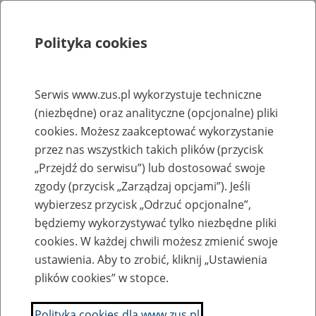
Polityka cookies
Szukaj
Menu
Serwis www.zus.pl wykorzystuje techniczne
(niezbędne) oraz analityczne (opcjonalne) pliki
Rejestry, ewidencje i archiwa
cookies. Możesz zaakceptować wykorzystanie
Baza zlikwidowanych lub
przez nas wszystkich takich plików (przycisk
„Przejdź do serwisu”) lub dostosować swoje
przekształconych zakładów pracy
zgody (przycisk „Zarządzaj opcjami”). Jeśli
wybierzesz przycisk „Odrzuć opcjonalne”,
Nazwa zakładu pracy:
będziemy wykorzystywać tylko niezbędne pliki
cookies. W każdej chwili możesz zmienić swoje
ustawienia. Aby to zrobić, kliknij „Ustawienia
plików cookies” w stopce.
SZUKAJ
Polityka cookies dla www.zus.pl