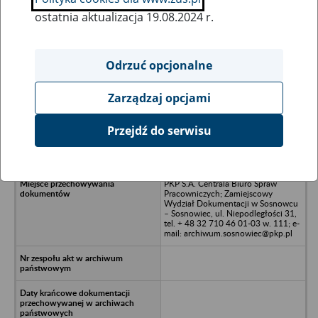
ostatnia aktualizacja 19.08.2024 r.
Wszystkie uwagi można przesyłać poprzez
formularz
Odrzuć opcjonalne
Zarządzaj opcjami
Ukryj wszystkie pozycje bazy
Przejdź do serwisu
CS Szkolenie i Doradztwo Sp. z o.o. -
Warszawa, ul. Minerska 16
PKP S.A. Centrala Biuro Spraw
Pracowniczych; Zamiejscowy
Wydział Dokumentacji w Sosnowcu
– Sosnowiec, ul. Niepodległości 31,
tel. + 48 32 710 46 01-03 w. 111; e-
mail: archiwum.sosnowiec@pkp.pl