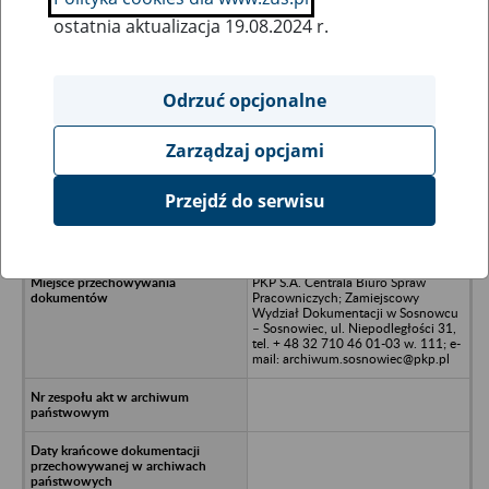
ostatnia aktualizacja 19.08.2024 r.
Wszystkie uwagi można przesyłać poprzez
formularz
Odrzuć opcjonalne
Zarządzaj opcjami
Ukryj wszystkie pozycje bazy
Przejdź do serwisu
RAIL PROJEKT Sp. z o.o. - Warszawa,
ul. Chłopickiego 50
PKP S.A. Centrala Biuro Spraw
Pracowniczych; Zamiejscowy
Wydział Dokumentacji w Sosnowcu
– Sosnowiec, ul. Niepodległości 31,
tel. + 48 32 710 46 01-03 w. 111; e-
mail: archiwum.sosnowiec@pkp.pl