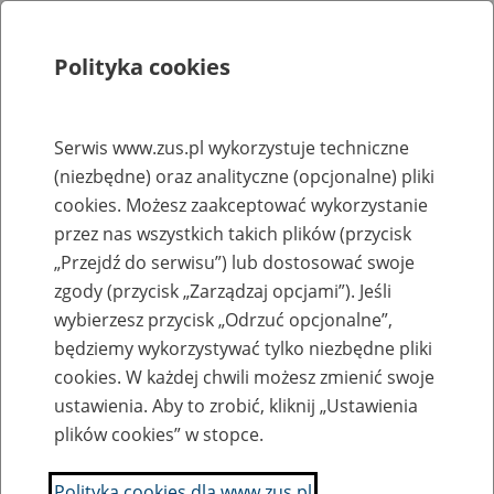
Polityka cookies
Szukaj
Menu
Serwis www.zus.pl wykorzystuje techniczne
(niezbędne) oraz analityczne (opcjonalne) pliki
Rejestry, ewidencje i archiwa
cookies. Możesz zaakceptować wykorzystanie
Baza zlikwidowanych lub
przez nas wszystkich takich plików (przycisk
„Przejdź do serwisu”) lub dostosować swoje
przekształconych zakładów pracy
zgody (przycisk „Zarządzaj opcjami”). Jeśli
wybierzesz przycisk „Odrzuć opcjonalne”,
Nazwa zakładu pracy:
będziemy wykorzystywać tylko niezbędne pliki
cookies. W każdej chwili możesz zmienić swoje
ustawienia. Aby to zrobić, kliknij „Ustawienia
plików cookies” w stopce.
SZUKAJ
Polityka cookies dla www.zus.pl