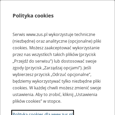
Polityka cookies
Szukaj
Menu
Serwis www.zus.pl wykorzystuje techniczne
(niezbędne) oraz analityczne (opcjonalne) pliki
Rejestry, ewidencje i archiwa
cookies. Możesz zaakceptować wykorzystanie
Baza zlikwidowanych lub
przez nas wszystkich takich plików (przycisk
„Przejdź do serwisu”) lub dostosować swoje
przekształconych zakładów pracy
zgody (przycisk „Zarządzaj opcjami”). Jeśli
wybierzesz przycisk „Odrzuć opcjonalne”,
Nazwa zakładu pracy:
będziemy wykorzystywać tylko niezbędne pliki
cookies. W każdej chwili możesz zmienić swoje
ustawienia. Aby to zrobić, kliknij „Ustawienia
plików cookies” w stopce.
SZUKAJ
Polityka cookies dla www.zus.pl