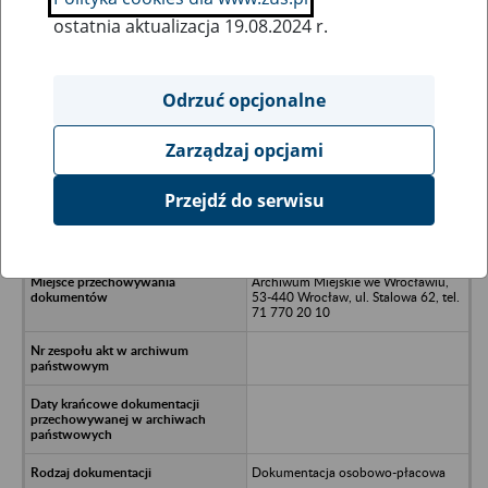
ostatnia aktualizacja 19.08.2024 r.
Wszystkie uwagi można przesyłać poprzez
formularz
Odrzuć opcjonalne
Zarządzaj opcjami
Ukryj wszystkie pozycje bazy
Przejdź do serwisu
Szkoła Podstawowa 55 - Wrocław
Archiwum Miejskie we Wrocławiu,
53-440 Wrocław, ul. Stalowa 62, tel.
71 770 20 10
Dokumentacja osobowo-płacowa