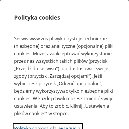
Polityka cookies
Szukaj
Menu
Serwis www.zus.pl wykorzystuje techniczne
(niezbędne) oraz analityczne (opcjonalne) pliki
Rejestry, ewidencje i archiwa
cookies. Możesz zaakceptować wykorzystanie
Baza zlikwidowanych lub
przez nas wszystkich takich plików (przycisk
„Przejdź do serwisu”) lub dostosować swoje
przekształconych zakładów pracy
zgody (przycisk „Zarządzaj opcjami”). Jeśli
wybierzesz przycisk „Odrzuć opcjonalne”,
Nazwa zakładu pracy:
będziemy wykorzystywać tylko niezbędne pliki
cookies. W każdej chwili możesz zmienić swoje
ustawienia. Aby to zrobić, kliknij „Ustawienia
plików cookies” w stopce.
SZUKAJ
Polityka cookies dla www.zus.pl