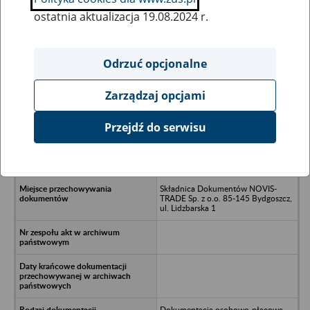
ostatnia aktualizacja 19.08.2024 r.
Wszystkie uwagi można przesyłać poprzez
formularz
Odrzuć opcjonalne
Zarządzaj opcjami
Ukryj wszystkie pozycje bazy
Przejdź do serwisu
Przedsiębiorstwo Produkcyjno
Montażowe Elektromontaż Pomorski
- Bydgoszcz, ul. Grunwaldzka 229
Składnica Dokumentów NOVIS-
TRADE Sp. z o.o. 85-145 Bydgoszcz,
ul. Lidzbarska 1
Dokumentacja osobowo-płacowa