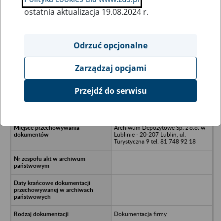
ostatnia aktualizacja 19.08.2024 r.
Wszystkie uwagi można przesyłać poprzez
formularz
Odrzuć opcjonalne
Zarządzaj opcjami
Ukryj wszystkie pozycje bazy
Przejdź do serwisu
DZT Fabryka Samochodów w
Lublinie - Lublin, ul. Frezerów 9
Archiwum Depozytowe Sp. z o.o. w
Lublinie - 20-207 Lublin, ul.
Turystyczna 9 tel. 81 748 92 18
Dokumentacja firmy