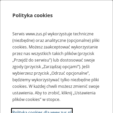
Polityka cookies
Szukaj
Menu
Serwis www.zus.pl wykorzystuje techniczne
(niezbędne) oraz analityczne (opcjonalne) pliki
Rejestry, ewidencje i archiwa
cookies. Możesz zaakceptować wykorzystanie
Baza zlikwidowanych lub
przez nas wszystkich takich plików (przycisk
„Przejdź do serwisu”) lub dostosować swoje
przekształconych zakładów pracy
zgody (przycisk „Zarządzaj opcjami”). Jeśli
wybierzesz przycisk „Odrzuć opcjonalne”,
Nazwa zakładu pracy:
będziemy wykorzystywać tylko niezbędne pliki
cookies. W każdej chwili możesz zmienić swoje
ustawienia. Aby to zrobić, kliknij „Ustawienia
plików cookies” w stopce.
SZUKAJ
Polityka cookies dla www.zus.pl