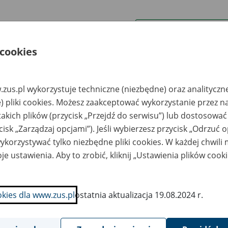
wa zakładu pracy:
 cookies
ystkie uwagi można przesyłać poprzez
formularz
zus.pl wykorzystuje techniczne (niezbędne) oraz analityczn
Wyświetl wszystkie
) pliki cookies. Możesz zaakceptować wykorzystanie przez n
takich plików (przycisk „Przejdź do serwisu”) lub dostosować
cisk „Zarządzaj opcjami”). Jeśli wybierzesz przycisk „Odrzuć 
korzystywać tylko niezbędne pliki cookies. W każdej chwili
je ustawienia. Aby to zrobić, kliknij „Ustawienia plików cook
okies dla www.zus.pl
ostatnia aktualizacja 19.08.2024 r.