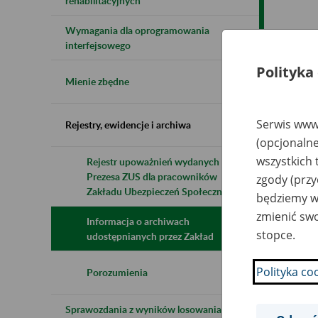
rehabilitacyjnych
Wymagania dla oprogramowania
Naz
interfejsowego
Polityka
Wsz
Mienie zbędne
Serwis www.
Rejestry, ewidencje i archiwa
(opcjonalne
wszystkich 
Rejestr upoważnień wydanych przez
Prezesa ZUS dla pracowników
zgody (przy
Zakładu Ubezpieczeń Społecznych
będziemy wy
zmienić swo
Informacja o archiwach
stopce.
udostępnianych przez Zakład
Polityka co
Porozumienia
Sprawozdania z wyników losowania do