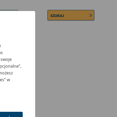
SZUKAJ
e
as
 swoje
opcjonalne”,
 możesz
ies” w