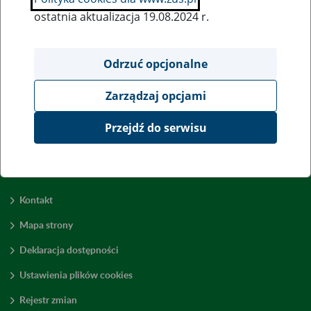
ostatnia aktualizacja 19.08.2024 r.
Wszystkie uwagi można przesyłać poprzez
formularz
Odrzuć opcjonalne
Zarządzaj opcjami
Wyświetl wszystkie
Przejdź do serwisu
Kontakt
Mapa strony
Deklaracja dostępności
Ustawienia plików cookies
Rejestr zmian