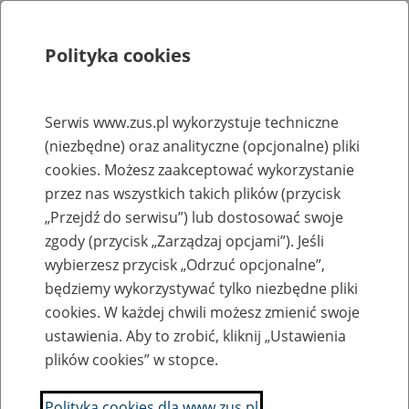
Polityka cookies
Szukaj
Menu
Serwis www.zus.pl wykorzystuje techniczne
(niezbędne) oraz analityczne (opcjonalne) pliki
Rejestry, ewidencje i archiwa
cookies. Możesz zaakceptować wykorzystanie
Baza zlikwidowanych lub
przez nas wszystkich takich plików (przycisk
„Przejdź do serwisu”) lub dostosować swoje
przekształconych zakładów pracy
zgody (przycisk „Zarządzaj opcjami”). Jeśli
wybierzesz przycisk „Odrzuć opcjonalne”,
Nazwa zakładu pracy:
będziemy wykorzystywać tylko niezbędne pliki
cookies. W każdej chwili możesz zmienić swoje
ustawienia. Aby to zrobić, kliknij „Ustawienia
plików cookies” w stopce.
SZUKAJ
Polityka cookies dla www.zus.pl