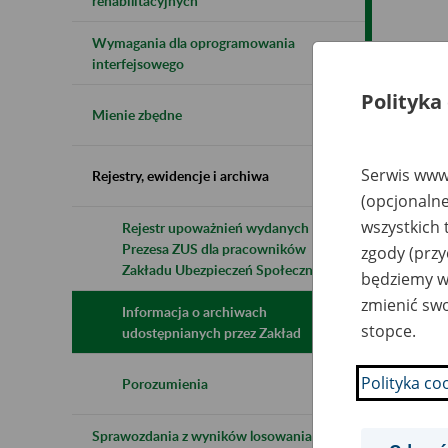
rehabilitacyjnych
Wymagania dla oprogramowania
Naz
interfejsowego
Polityka
Wsz
Mienie zbędne
Serwis www.
Rejestry, ewidencje i archiwa
(opcjonalne
wszystkich 
Rejestr upoważnień wydanych przez
Prezesa ZUS dla pracowników
zgody (przy
Zakładu Ubezpieczeń Społecznych
będziemy wy
zmienić swo
Informacja o archiwach
stopce.
udostępnianych przez Zakład
Polityka co
Porozumienia
Sprawozdania z wyników losowania do