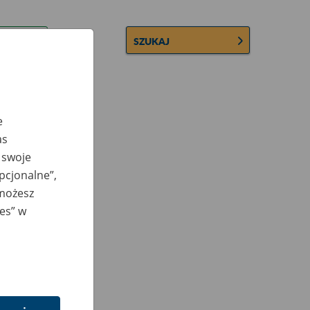
SZUKAJ
e
as
 swoje
opcjonalne”,
 możesz
ies” w