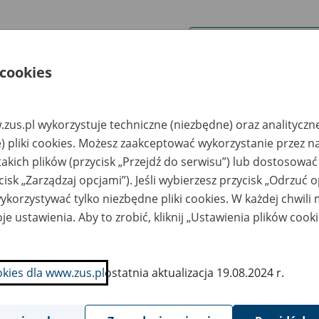
wa zakładu pracy:
 cookies
ystkie uwagi można przesyłać poprzez
formularz
zus.pl wykorzystuje techniczne (niezbędne) oraz analityczn
Wyświetl wszystkie
) pliki cookies. Możesz zaakceptować wykorzystanie przez n
takich plików (przycisk „Przejdź do serwisu”) lub dostosować
cisk „Zarządzaj opcjami”). Jeśli wybierzesz przycisk „Odrzuć 
korzystywać tylko niezbędne pliki cookies. W każdej chwili
je ustawienia. Aby to zrobić, kliknij „Ustawienia plików cook
okies dla www.zus.pl
ostatnia aktualizacja 19.08.2024 r.