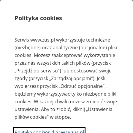
Polityka cookies
Szukaj
Menu
Serwis www.zus.pl wykorzystuje techniczne
(niezbędne) oraz analityczne (opcjonalne) pliki
Rejestry, ewidencje i archiwa
cookies. Możesz zaakceptować wykorzystanie
Baza zlikwidowanych lub
przez nas wszystkich takich plików (przycisk
„Przejdź do serwisu”) lub dostosować swoje
przekształconych zakładów pracy
zgody (przycisk „Zarządzaj opcjami”). Jeśli
wybierzesz przycisk „Odrzuć opcjonalne”,
Nazwa zakładu pracy:
będziemy wykorzystywać tylko niezbędne pliki
cookies. W każdej chwili możesz zmienić swoje
ustawienia. Aby to zrobić, kliknij „Ustawienia
plików cookies” w stopce.
SZUKAJ
Polityka cookies dla www.zus.pl