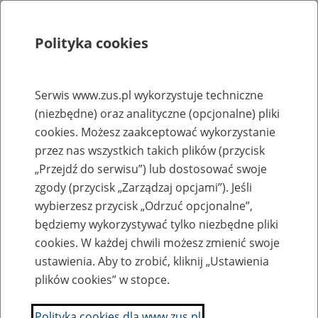
Polityka cookies
Szukaj
Menu
Serwis www.zus.pl wykorzystuje techniczne
(niezbędne) oraz analityczne (opcjonalne) pliki
Rejestry, ewidencje i archiwa
cookies. Możesz zaakceptować wykorzystanie
Baza zlikwidowanych lub
przez nas wszystkich takich plików (przycisk
„Przejdź do serwisu”) lub dostosować swoje
przekształconych zakładów pracy
zgody (przycisk „Zarządzaj opcjami”). Jeśli
wybierzesz przycisk „Odrzuć opcjonalne”,
Nazwa zakładu pracy:
będziemy wykorzystywać tylko niezbędne pliki
cookies. W każdej chwili możesz zmienić swoje
ustawienia. Aby to zrobić, kliknij „Ustawienia
plików cookies” w stopce.
SZUKAJ
Polityka cookies dla www.zus.pl