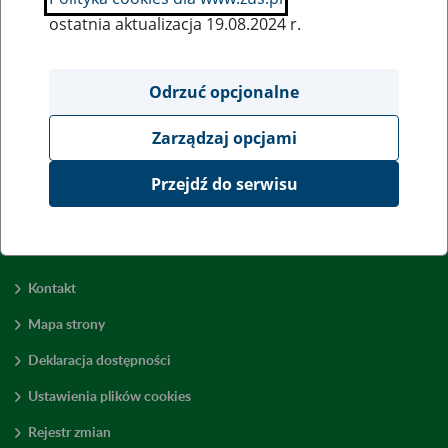
ostatnia aktualizacja 19.08.2024 r.
Wszystkie uwagi można przesyłać poprzez
formularz
Odrzuć opcjonalne
Zarządzaj opcjami
Wyświetl wszystkie
Przejdź do serwisu
Kontakt
Mapa strony
Deklaracja dostępności
Ustawienia plików cookies
Rejestr zmian