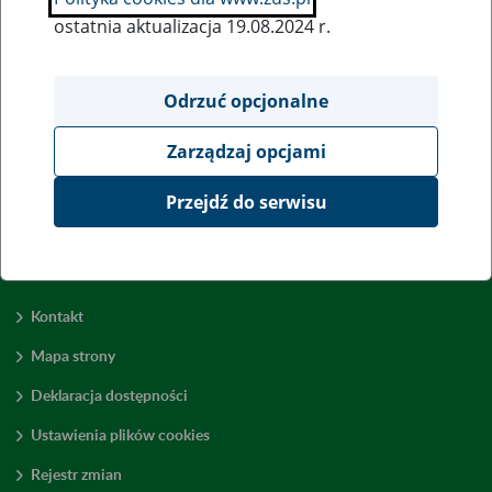
ostatnia aktualizacja 19.08.2024 r.
Wszystkie uwagi można przesyłać poprzez
formularz
Odrzuć opcjonalne
Zarządzaj opcjami
Wyświetl wszystkie
Przejdź do serwisu
Kontakt
Mapa strony
Deklaracja dostępności
Ustawienia plików cookies
Rejestr zmian