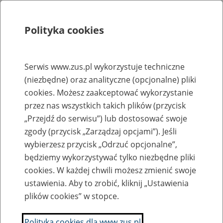
Polityka cookies
Szukaj
Menu
Serwis www.zus.pl wykorzystuje techniczne
(niezbędne) oraz analityczne (opcjonalne) pliki
Rejestry, ewidencje i archiwa
cookies. Możesz zaakceptować wykorzystanie
Baza zlikwidowanych lub
przez nas wszystkich takich plików (przycisk
„Przejdź do serwisu”) lub dostosować swoje
przekształconych zakładów pracy
zgody (przycisk „Zarządzaj opcjami”). Jeśli
wybierzesz przycisk „Odrzuć opcjonalne”,
Nazwa zakładu pracy:
będziemy wykorzystywać tylko niezbędne pliki
cookies. W każdej chwili możesz zmienić swoje
ustawienia. Aby to zrobić, kliknij „Ustawienia
plików cookies” w stopce.
SZUKAJ
Polityka cookies dla www.zus.pl