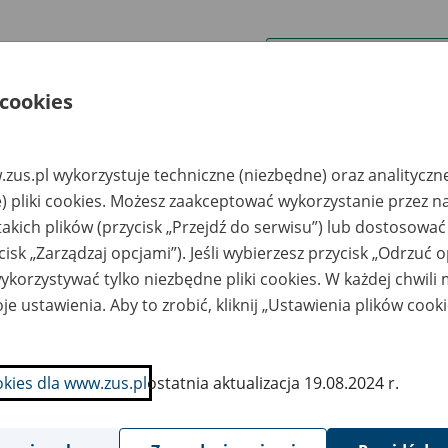
wa zakładu pracy:
 cookies
ystkie uwagi można przesyłać poprzez
formularz
zus.pl wykorzystuje techniczne (niezbędne) oraz analityczn
Wyświetl wszystkie
) pliki cookies. Możesz zaakceptować wykorzystanie przez n
takich plików (przycisk „Przejdź do serwisu”) lub dostosować
cisk „Zarządzaj opcjami”). Jeśli wybierzesz przycisk „Odrzuć 
korzystywać tylko niezbędne pliki cookies. W każdej chwili
je ustawienia. Aby to zrobić, kliknij „Ustawienia plików cook
okies dla www.zus.pl
ostatnia aktualizacja 19.08.2024 r.