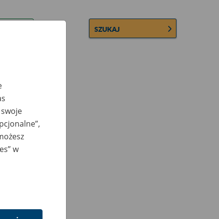
SZUKAJ
e
as
 swoje
opcjonalne”,
 możesz
ies” w