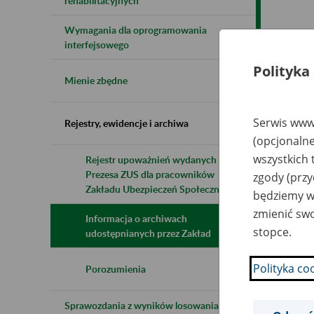
rehabilitacyjnych
Wymagania dla oprogramowania
Naz
interfejsowego
Polityka
Wsz
Mienie zbędne
Serwis www.
Rejestry, ewidencje i archiwa
(opcjonalne
wszystkich 
Rejestr upoważnień wydanych przez
Prezesa ZUS dla pracowników
zgody (przy
Zakładu Ubezpieczeń Społecznych
będziemy wy
zmienić swo
Informacja o archiwach
stopce.
udostępnianych przez Zakład
Polityka co
Porozumienia
Sprawozdania z wyników losowania do