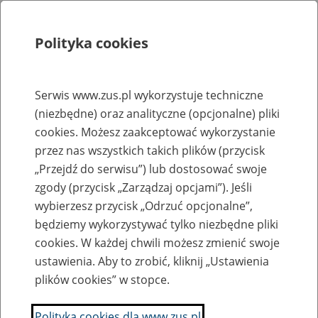
Polityka cookies
Szukaj
Menu
Serwis www.zus.pl wykorzystuje techniczne
(niezbędne) oraz analityczne (opcjonalne) pliki
Rejestry, ewidencje i archiwa
cookies. Możesz zaakceptować wykorzystanie
Baza zlikwidowanych lub
przez nas wszystkich takich plików (przycisk
„Przejdź do serwisu”) lub dostosować swoje
przekształconych zakładów pracy
zgody (przycisk „Zarządzaj opcjami”). Jeśli
wybierzesz przycisk „Odrzuć opcjonalne”,
Nazwa zakładu pracy:
będziemy wykorzystywać tylko niezbędne pliki
cookies. W każdej chwili możesz zmienić swoje
ustawienia. Aby to zrobić, kliknij „Ustawienia
plików cookies” w stopce.
SZUKAJ
Polityka cookies dla www.zus.pl