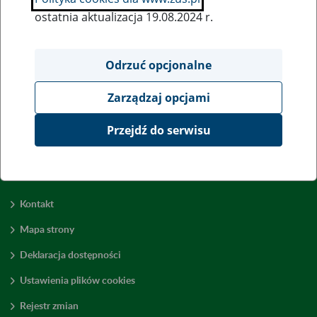
ostatnia aktualizacja 19.08.2024 r.
Wszystkie uwagi można przesyłać poprzez
formularz
Odrzuć opcjonalne
Zarządzaj opcjami
Wyświetl wszystkie
Przejdź do serwisu
Kontakt
Mapa strony
Deklaracja dostępności
Ustawienia plików cookies
Rejestr zmian