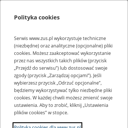
Polityka cookies
Szukaj
Menu
Serwis www.zus.pl wykorzystuje techniczne
(niezbędne) oraz analityczne (opcjonalne) pliki
Rejestry, ewidencje i archiwa
cookies. Możesz zaakceptować wykorzystanie
Baza zlikwidowanych lub
przez nas wszystkich takich plików (przycisk
„Przejdź do serwisu”) lub dostosować swoje
przekształconych zakładów pracy
zgody (przycisk „Zarządzaj opcjami”). Jeśli
wybierzesz przycisk „Odrzuć opcjonalne”,
Nazwa zakładu pracy:
będziemy wykorzystywać tylko niezbędne pliki
cookies. W każdej chwili możesz zmienić swoje
ustawienia. Aby to zrobić, kliknij „Ustawienia
plików cookies” w stopce.
SZUKAJ
Polityka cookies dla www.zus.pl