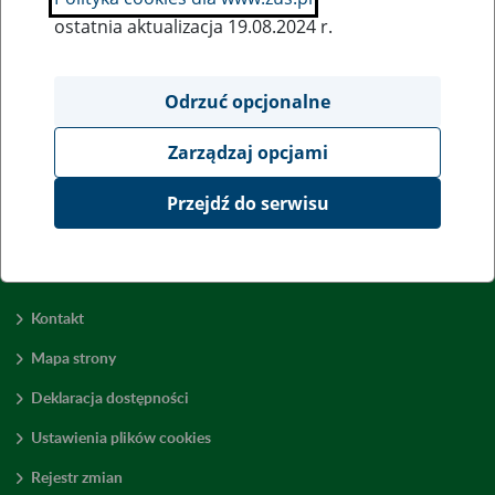
ostatnia aktualizacja 19.08.2024 r.
Wszystkie uwagi można przesyłać poprzez
formularz
Odrzuć opcjonalne
Zarządzaj opcjami
Wyświetl wszystkie
Przejdź do serwisu
Kontakt
Mapa strony
Deklaracja dostępności
Ustawienia plików cookies
Rejestr zmian