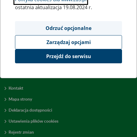
ostatnia aktualizacja 19.08.2024 r.
Wszystkie uwagi można przesyłać poprzez
formularz
Odrzuć opcjonalne
Zarządzaj opcjami
Wyświetl wszystkie
Przejdź do serwisu
Kontakt
Mapa strony
Deklaracja dostępności
Ustawienia plików cookies
Rejestr zmian