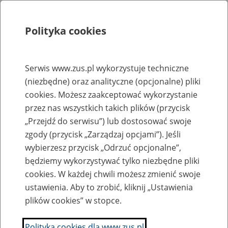
Polityka cookies
Szukaj
Menu
Serwis www.zus.pl wykorzystuje techniczne
(niezbędne) oraz analityczne (opcjonalne) pliki
Rejestry, ewidencje i archiwa
cookies. Możesz zaakceptować wykorzystanie
Baza zlikwidowanych lub
przez nas wszystkich takich plików (przycisk
„Przejdź do serwisu”) lub dostosować swoje
przekształconych zakładów pracy
zgody (przycisk „Zarządzaj opcjami”). Jeśli
wybierzesz przycisk „Odrzuć opcjonalne”,
Nazwa zakładu pracy:
będziemy wykorzystywać tylko niezbędne pliki
cookies. W każdej chwili możesz zmienić swoje
ustawienia. Aby to zrobić, kliknij „Ustawienia
plików cookies” w stopce.
SZUKAJ
Polityka cookies dla www.zus.pl