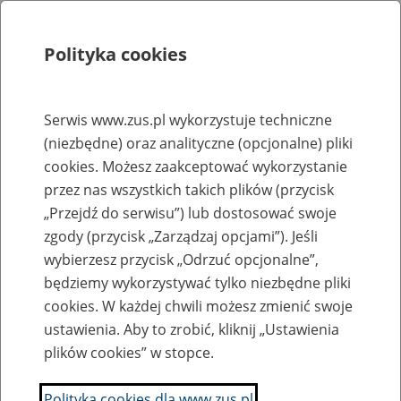
Polityka cookies
Szukaj
Menu
Serwis www.zus.pl wykorzystuje techniczne
(niezbędne) oraz analityczne (opcjonalne) pliki
Rejestry, ewidencje i archiwa
cookies. Możesz zaakceptować wykorzystanie
Baza zlikwidowanych lub
przez nas wszystkich takich plików (przycisk
„Przejdź do serwisu”) lub dostosować swoje
przekształconych zakładów pracy
zgody (przycisk „Zarządzaj opcjami”). Jeśli
wybierzesz przycisk „Odrzuć opcjonalne”,
Nazwa zakładu pracy:
będziemy wykorzystywać tylko niezbędne pliki
cookies. W każdej chwili możesz zmienić swoje
ustawienia. Aby to zrobić, kliknij „Ustawienia
plików cookies” w stopce.
SZUKAJ
Polityka cookies dla www.zus.pl