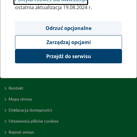
ostatnia aktualizacja 19.08.2024 r.
Wszystkie uwagi można przesyłać poprzez
formularz
Odrzuć opcjonalne
Zarządzaj opcjami
Wyświetl wszystkie
Przejdź do serwisu
Kontakt
Mapa strony
Deklaracja dostępności
Ustawienia plików cookies
Rejestr zmian