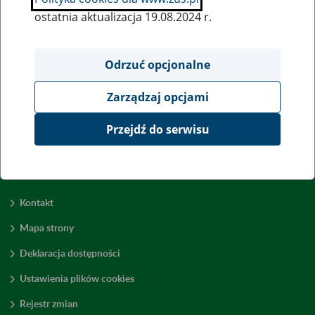
ostatnia aktualizacja 19.08.2024 r.
Wszystkie uwagi można przesyłać poprzez
formularz
Odrzuć opcjonalne
Zarządzaj opcjami
Wyświetl wszystkie
Przejdź do serwisu
Kontakt
Mapa strony
Deklaracja dostępności
Ustawienia plików cookies
Rejestr zmian