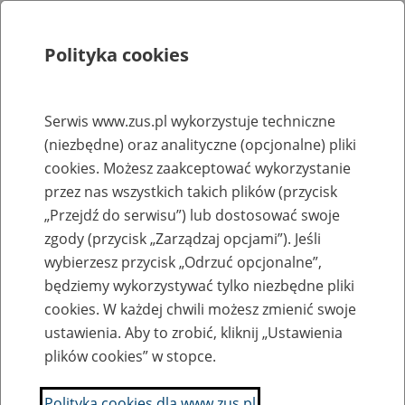
Polityka cookies
Szukaj
Menu
Serwis www.zus.pl wykorzystuje techniczne
(niezbędne) oraz analityczne (opcjonalne) pliki
Rejestry, ewidencje i archiwa
cookies. Możesz zaakceptować wykorzystanie
Baza zlikwidowanych lub
przez nas wszystkich takich plików (przycisk
„Przejdź do serwisu”) lub dostosować swoje
przekształconych zakładów pracy
zgody (przycisk „Zarządzaj opcjami”). Jeśli
wybierzesz przycisk „Odrzuć opcjonalne”,
Nazwa zakładu pracy:
będziemy wykorzystywać tylko niezbędne pliki
cookies. W każdej chwili możesz zmienić swoje
ustawienia. Aby to zrobić, kliknij „Ustawienia
plików cookies” w stopce.
SZUKAJ
Polityka cookies dla www.zus.pl