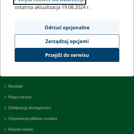
ostatnia aktualizacja 19.08.2024 r.
Wszystkie uwagi można przesyłać poprzez
formularz
Odrzuć opcjonalne
Zarządzaj opcjami
Wyświetl wszystkie
Przejdź do serwisu
Kontakt
Mapa strony
Deklaracja dostępności
Ustawienia plików cookies
Rejestr zmian