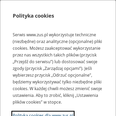
Polityka cookies
Szukaj
Menu
Serwis www.zus.pl wykorzystuje techniczne
(niezbędne) oraz analityczne (opcjonalne) pliki
Rejestry, ewidencje i archiwa
cookies. Możesz zaakceptować wykorzystanie
Baza zlikwidowanych lub
przez nas wszystkich takich plików (przycisk
„Przejdź do serwisu”) lub dostosować swoje
przekształconych zakładów pracy
zgody (przycisk „Zarządzaj opcjami”). Jeśli
wybierzesz przycisk „Odrzuć opcjonalne”,
Nazwa zakładu pracy:
będziemy wykorzystywać tylko niezbędne pliki
cookies. W każdej chwili możesz zmienić swoje
ustawienia. Aby to zrobić, kliknij „Ustawienia
plików cookies” w stopce.
SZUKAJ
Polityka cookies dla www.zus.pl