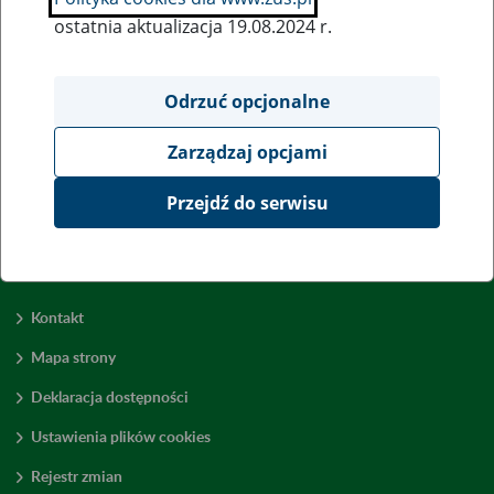
ostatnia aktualizacja 19.08.2024 r.
Wszystkie uwagi można przesyłać poprzez
formularz
Odrzuć opcjonalne
Zarządzaj opcjami
Wyświetl wszystkie
Przejdź do serwisu
Kontakt
Mapa strony
Deklaracja dostępności
Ustawienia plików cookies
Rejestr zmian