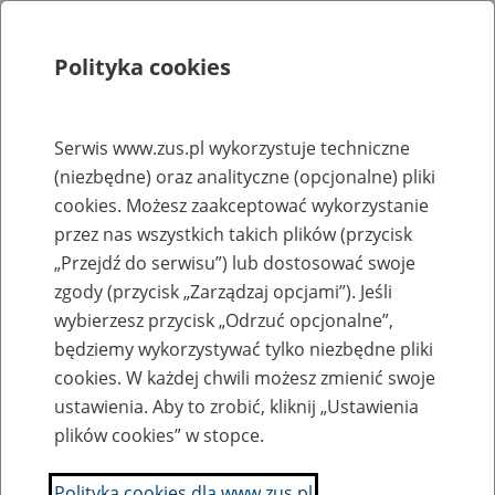
Polityka cookies
Szukaj
Menu
Serwis www.zus.pl wykorzystuje techniczne
(niezbędne) oraz analityczne (opcjonalne) pliki
Rejestry, ewidencje i archiwa
cookies. Możesz zaakceptować wykorzystanie
Baza zlikwidowanych lub
przez nas wszystkich takich plików (przycisk
„Przejdź do serwisu”) lub dostosować swoje
przekształconych zakładów pracy
zgody (przycisk „Zarządzaj opcjami”). Jeśli
wybierzesz przycisk „Odrzuć opcjonalne”,
Nazwa zakładu pracy:
będziemy wykorzystywać tylko niezbędne pliki
cookies. W każdej chwili możesz zmienić swoje
ustawienia. Aby to zrobić, kliknij „Ustawienia
plików cookies” w stopce.
SZUKAJ
Polityka cookies dla www.zus.pl