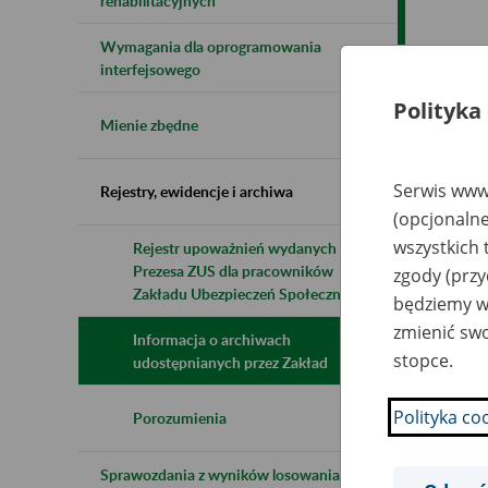
rehabilitacyjnych
Wymagania dla oprogramowania
Naz
interfejsowego
Polityka
Wsz
Mienie zbędne
Serwis www.
Rejestry, ewidencje i archiwa
(opcjonalne
wszystkich 
Rejestr upoważnień wydanych przez
Prezesa ZUS dla pracowników
zgody (przy
Zakładu Ubezpieczeń Społecznych
będziemy wy
zmienić swo
Informacja o archiwach
stopce.
udostępnianych przez Zakład
Polityka co
Porozumienia
Sprawozdania z wyników losowania do