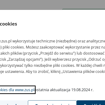
wa zakładu pracy:
 cookies
ystkie uwagi można przesyłać poprzez
formularz
zus.pl wykorzystuje techniczne (niezbędne) oraz analityczn
Wyświetl wszystkie
) pliki cookies. Możesz zaakceptować wykorzystanie przez n
takich plików (przycisk „Przejdź do serwisu”) lub dostosować
cisk „Zarządzaj opcjami”). Jeśli wybierzesz przycisk „Odrzuć 
korzystywać tylko niezbędne pliki cookies. W każdej chwili
je ustawienia. Aby to zrobić, kliknij „Ustawienia plików cook
okies dla www.zus.pl
ostatnia aktualizacja 19.08.2024 r.