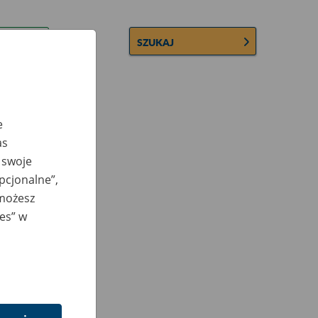
SZUKAJ
e
as
 swoje
opcjonalne”,
 możesz
ies” w