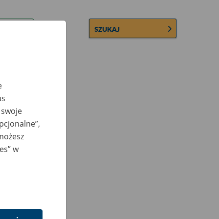
SZUKAJ
e
as
 swoje
opcjonalne”,
 możesz
ies” w