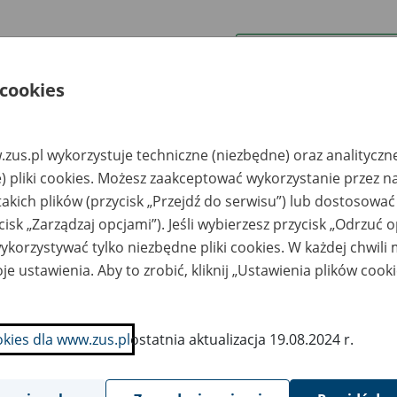
wa zakładu pracy:
 cookies
ystkie uwagi można przesyłać poprzez
formularz
zus.pl wykorzystuje techniczne (niezbędne) oraz analityczn
Wyświetl wszystkie
) pliki cookies. Możesz zaakceptować wykorzystanie przez n
takich plików (przycisk „Przejdź do serwisu”) lub dostosować
cisk „Zarządzaj opcjami”). Jeśli wybierzesz przycisk „Odrzuć 
korzystywać tylko niezbędne pliki cookies. W każdej chwili
je ustawienia. Aby to zrobić, kliknij „Ustawienia plików cook
okies dla www.zus.pl
ostatnia aktualizacja 19.08.2024 r.