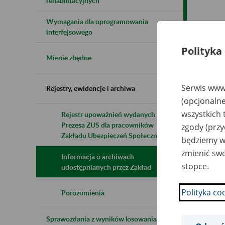
rehabilitacyjnych
Wymagania dla oprogramowania
Naz
interfejsowego
Polityka
Wsz
Mienie zbędne
Serwis www.
Rejestry, ewidencje i archiwa
(opcjonalne
wszystkich 
Rejestr upoważnień wydanych przez
Prezesa ZUS dla pracowników
zgody (przy
Zakładu Ubezpieczeń Społecznych
będziemy wy
zmienić swo
Informacja o archiwach
stopce.
udostępnianych przez Zakład
Polityka co
Porozumienia
Sprawozdania z wyników losowania do