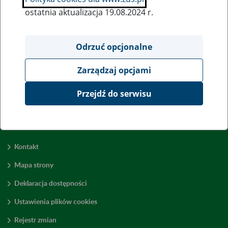
ostatnia aktualizacja 19.08.2024 r.
Wszystkie uwagi można przesyłać poprzez
formularz
Odrzuć opcjonalne
Zarządzaj opcjami
Wyświetl wszystkie
Przejdź do serwisu
Kontakt
Mapa strony
Deklaracja dostępności
Ustawienia plików cookies
Rejestr zmian