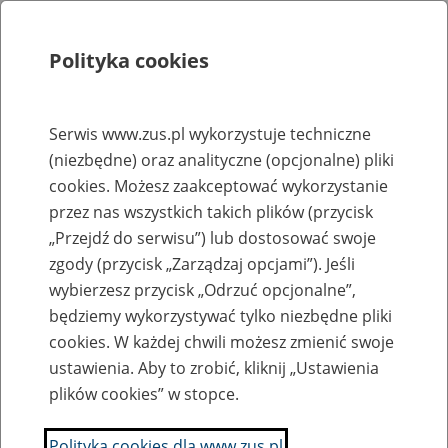
Polityka cookies
Szukaj
Menu
Serwis www.zus.pl wykorzystuje techniczne
(niezbędne) oraz analityczne (opcjonalne) pliki
Rejestry, ewidencje i archiwa
cookies. Możesz zaakceptować wykorzystanie
Baza zlikwidowanych lub
przez nas wszystkich takich plików (przycisk
„Przejdź do serwisu”) lub dostosować swoje
przekształconych zakładów pracy
zgody (przycisk „Zarządzaj opcjami”). Jeśli
wybierzesz przycisk „Odrzuć opcjonalne”,
Nazwa zakładu pracy:
będziemy wykorzystywać tylko niezbędne pliki
cookies. W każdej chwili możesz zmienić swoje
ustawienia. Aby to zrobić, kliknij „Ustawienia
plików cookies” w stopce.
SZUKAJ
Polityka cookies dla www.zus.pl