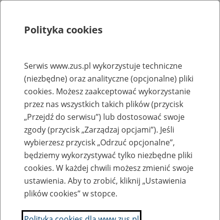
Polityka cookies
Szukaj
Menu
Serwis www.zus.pl wykorzystuje techniczne
(niezbędne) oraz analityczne (opcjonalne) pliki
Rejestry, ewidencje i archiwa
cookies. Możesz zaakceptować wykorzystanie
Baza zlikwidowanych lub
przez nas wszystkich takich plików (przycisk
„Przejdź do serwisu”) lub dostosować swoje
przekształconych zakładów pracy
zgody (przycisk „Zarządzaj opcjami”). Jeśli
wybierzesz przycisk „Odrzuć opcjonalne”,
Nazwa zakładu pracy:
będziemy wykorzystywać tylko niezbędne pliki
cookies. W każdej chwili możesz zmienić swoje
ustawienia. Aby to zrobić, kliknij „Ustawienia
plików cookies” w stopce.
SZUKAJ
Polityka cookies dla www.zus.pl