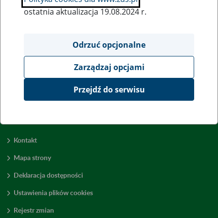
ostatnia aktualizacja 19.08.2024 r.
Wszystkie uwagi można przesyłać poprzez
formularz
Odrzuć opcjonalne
Zarządzaj opcjami
Wyświetl wszystkie
Przejdź do serwisu
Kontakt
Mapa strony
Deklaracja dostępności
Ustawienia plików cookies
Rejestr zmian