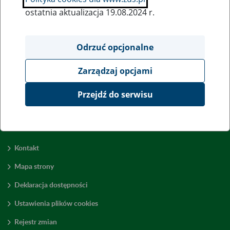
ostatnia aktualizacja 19.08.2024 r.
Wszystkie uwagi można przesyłać poprzez
formularz
Odrzuć opcjonalne
Zarządzaj opcjami
Wyświetl wszystkie
Przejdź do serwisu
Kontakt
Mapa strony
Deklaracja dostępności
Ustawienia plików cookies
Rejestr zmian