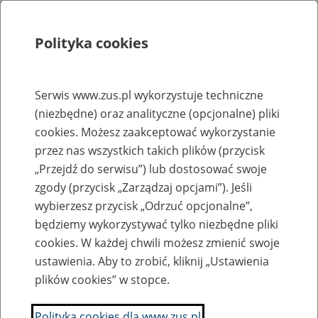
Polityka cookies
Szukaj
Menu
Serwis www.zus.pl wykorzystuje techniczne
(niezbędne) oraz analityczne (opcjonalne) pliki
Rejestry, ewidencje i archiwa
cookies. Możesz zaakceptować wykorzystanie
Baza zlikwidowanych lub
przez nas wszystkich takich plików (przycisk
„Przejdź do serwisu”) lub dostosować swoje
przekształconych zakładów pracy
zgody (przycisk „Zarządzaj opcjami”). Jeśli
wybierzesz przycisk „Odrzuć opcjonalne”,
Nazwa zakładu pracy:
będziemy wykorzystywać tylko niezbędne pliki
cookies. W każdej chwili możesz zmienić swoje
ustawienia. Aby to zrobić, kliknij „Ustawienia
plików cookies” w stopce.
SZUKAJ
Polityka cookies dla www.zus.pl