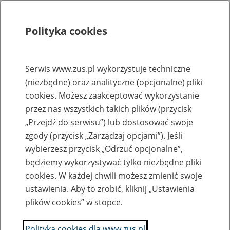
Polityka cookies
Szukaj
Menu
Serwis www.zus.pl wykorzystuje techniczne
(niezbędne) oraz analityczne (opcjonalne) pliki
Rejestry, ewidencje i archiwa
cookies. Możesz zaakceptować wykorzystanie
Baza zlikwidowanych lub
przez nas wszystkich takich plików (przycisk
„Przejdź do serwisu”) lub dostosować swoje
przekształconych zakładów pracy
zgody (przycisk „Zarządzaj opcjami”). Jeśli
wybierzesz przycisk „Odrzuć opcjonalne”,
Nazwa zakładu pracy:
będziemy wykorzystywać tylko niezbędne pliki
cookies. W każdej chwili możesz zmienić swoje
ustawienia. Aby to zrobić, kliknij „Ustawienia
plików cookies” w stopce.
SZUKAJ
Polityka cookies dla www.zus.pl