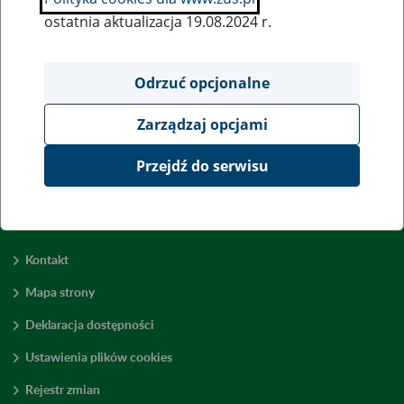
ostatnia aktualizacja 19.08.2024 r.
Wszystkie uwagi można przesyłać poprzez
formularz
Odrzuć opcjonalne
Zarządzaj opcjami
Wyświetl wszystkie
Przejdź do serwisu
Kontakt
Mapa strony
Deklaracja dostępności
Ustawienia plików cookies
Rejestr zmian