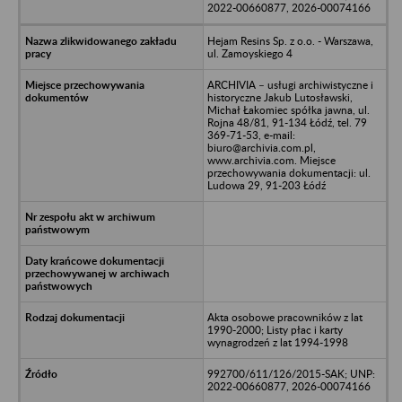
2022-00660877, 2026-00074166
Hejam Resins Sp. z o.o. - Warszawa,
ul. Zamoyskiego 4
ARCHIVIA – usługi archiwistyczne i
historyczne Jakub Lutosławski,
Michał Łakomiec spółka jawna, ul.
Rojna 48/81, 91-134 Łódź, tel. 79
369-71-53, e-mail:
biuro@archivia.com.pl,
www.archivia.com. Miejsce
przechowywania dokumentacji: ul.
Ludowa 29, 91-203 Łódź
Akta osobowe pracowników z lat
1990-2000; Listy płac i karty
wynagrodzeń z lat 1994-1998
992700/611/126/2015-SAK; UNP:
2022-00660877, 2026-00074166