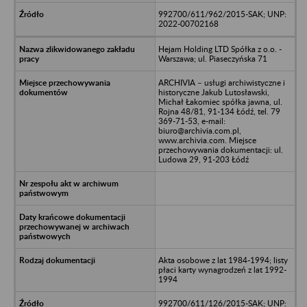
992700/611/962/2015-SAK; UNP:
2022-00702168
Hejam Holding LTD Spółka z o.o. -
Warszawa; ul. Piaseczyńska 71
ARCHIVIA – usługi archiwistyczne i
historyczne Jakub Lutosławski,
Michał Łakomiec spółka jawna, ul.
Rojna 48/81, 91-134 Łódź, tel. 79
369-71-53, e-mail:
biuro@archivia.com.pl,
www.archivia.com. Miejsce
przechowywania dokumentacji: ul.
Ludowa 29, 91-203 Łódź
Akta osobowe z lat 1984-1994; listy
płaci karty wynagrodzeń z lat 1992-
1994
992700/611/126/2015-SAK; UNP: