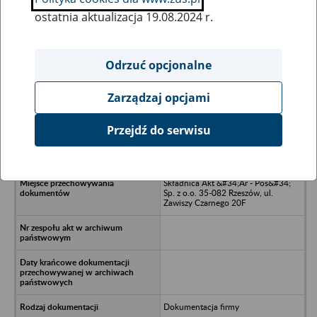
ostatnia aktualizacja 19.08.2024 r.
Wszystkie uwagi można przesyłać poprzez
formularz
Odrzuć opcjonalne
Zarządzaj opcjami
Ukryj wszystkie pozycje bazy
Przejdź do serwisu
ARGUS Spółka z o.o. - Jasło, ul.
Froriańska 121
Składnica Akt &#34;Ar - Pos&#34;
Sp. z o.o. 35-082 Rzeszów, ul.
Zawiszy Czarnego 20F
Dokumentacja firmy