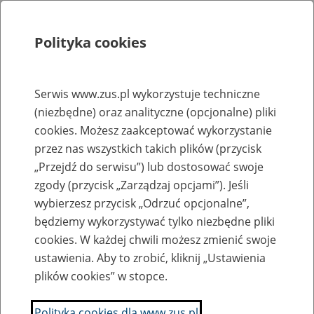
Polityka cookies
Szukaj
Menu
Serwis www.zus.pl wykorzystuje techniczne
(niezbędne) oraz analityczne (opcjonalne) pliki
Rejestry, ewidencje i archiwa
cookies. Możesz zaakceptować wykorzystanie
Baza zlikwidowanych lub
przez nas wszystkich takich plików (przycisk
„Przejdź do serwisu”) lub dostosować swoje
przekształconych zakładów pracy
zgody (przycisk „Zarządzaj opcjami”). Jeśli
wybierzesz przycisk „Odrzuć opcjonalne”,
Nazwa zakładu pracy:
będziemy wykorzystywać tylko niezbędne pliki
cookies. W każdej chwili możesz zmienić swoje
ustawienia. Aby to zrobić, kliknij „Ustawienia
plików cookies” w stopce.
SZUKAJ
Polityka cookies dla www.zus.pl