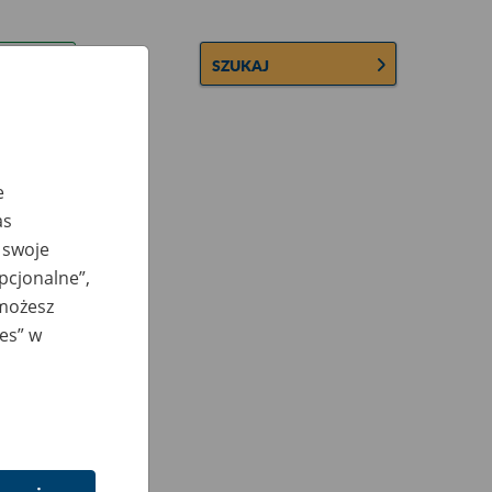
SZUKAJ
e
as
 swoje
opcjonalne”,
 możesz
ies” w