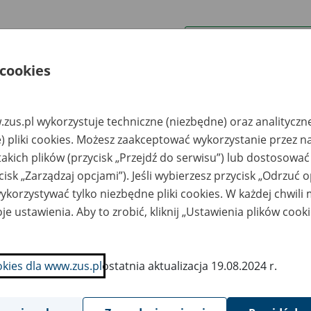
wa zakładu pracy:
 cookies
ystkie uwagi można przesyłać poprzez
formularz
zus.pl wykorzystuje techniczne (niezbędne) oraz analityczn
Wyświetl wszystkie
) pliki cookies. Możesz zaakceptować wykorzystanie przez n
takich plików (przycisk „Przejdź do serwisu”) lub dostosować
cisk „Zarządzaj opcjami”). Jeśli wybierzesz przycisk „Odrzuć 
korzystywać tylko niezbędne pliki cookies. W każdej chwili
je ustawienia. Aby to zrobić, kliknij „Ustawienia plików cook
okies dla www.zus.pl
ostatnia aktualizacja 19.08.2024 r.