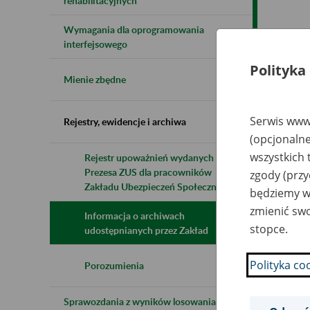
rehabilitacyjnych
Wymagania dla oprogramowania
Naz
interfejsowego
Polityka
Wsz
Mienie zbędne
Serwis www.
Rejestry, ewidencje i archiwa
(opcjonalne
wszystkich 
Rejestr upoważnień wydanych przez
Prezesa ZUS dla pracowników
zgody (przy
Zakładu Ubezpieczeń Społecznych
będziemy wy
zmienić swo
Informacja o archiwach
stopce.
udostępnianych przez Zakład
Polityka co
Porozumienia
Sprawozdania z wyników losowania do