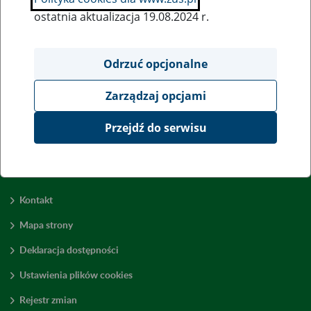
ostatnia aktualizacja 19.08.2024 r.
Wszystkie uwagi można przesyłać poprzez
formularz
Odrzuć opcjonalne
Zarządzaj opcjami
Wyświetl wszystkie
Przejdź do serwisu
Kontakt
Mapa strony
Deklaracja dostępności
Ustawienia plików cookies
Rejestr zmian