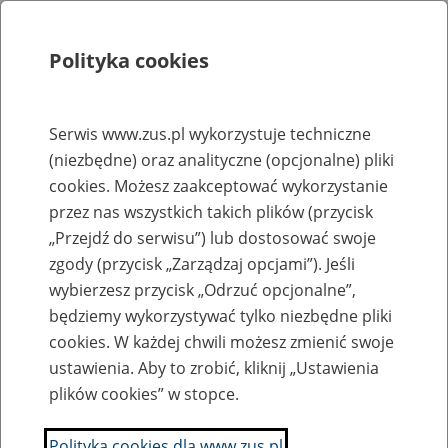
Polityka cookies
Szukaj
Menu
Serwis www.zus.pl wykorzystuje techniczne
(niezbędne) oraz analityczne (opcjonalne) pliki
Rejestry, ewidencje i archiwa
cookies. Możesz zaakceptować wykorzystanie
Baza zlikwidowanych lub
przez nas wszystkich takich plików (przycisk
„Przejdź do serwisu”) lub dostosować swoje
przekształconych zakładów pracy
zgody (przycisk „Zarządzaj opcjami”). Jeśli
wybierzesz przycisk „Odrzuć opcjonalne”,
Nazwa zakładu pracy:
będziemy wykorzystywać tylko niezbędne pliki
cookies. W każdej chwili możesz zmienić swoje
ustawienia. Aby to zrobić, kliknij „Ustawienia
plików cookies” w stopce.
SZUKAJ
Polityka cookies dla www.zus.pl