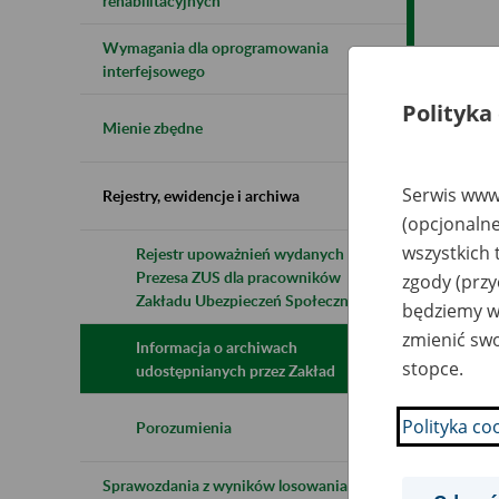
rehabilitacyjnych
Wymagania dla oprogramowania
Naz
interfejsowego
Polityka
Wsz
Mienie zbędne
Serwis www.
Rejestry, ewidencje i archiwa
(opcjonalne
wszystkich 
Rejestr upoważnień wydanych przez
Prezesa ZUS dla pracowników
zgody (przy
Zakładu Ubezpieczeń Społecznych
będziemy wy
zmienić swo
Informacja o archiwach
stopce.
udostępnianych przez Zakład
Polityka co
Porozumienia
Sprawozdania z wyników losowania do