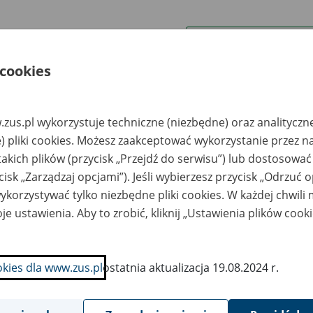
wa zakładu pracy:
 cookies
ystkie uwagi można przesyłać poprzez
formularz
zus.pl wykorzystuje techniczne (niezbędne) oraz analityczn
Wyświetl wszystkie
) pliki cookies. Możesz zaakceptować wykorzystanie przez n
takich plików (przycisk „Przejdź do serwisu”) lub dostosować
cisk „Zarządzaj opcjami”). Jeśli wybierzesz przycisk „Odrzuć 
korzystywać tylko niezbędne pliki cookies. W każdej chwili
je ustawienia. Aby to zrobić, kliknij „Ustawienia plików cook
okies dla www.zus.pl
ostatnia aktualizacja 19.08.2024 r.