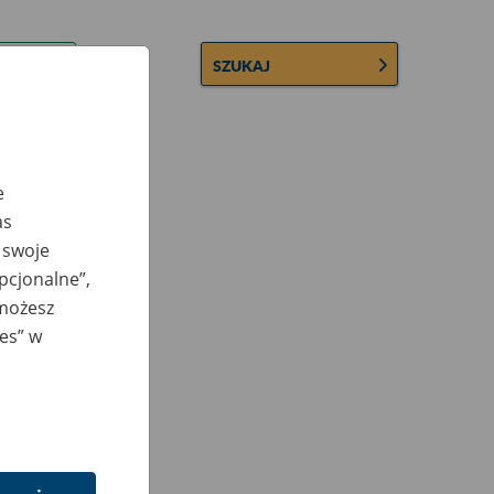
SZUKAJ
e
as
 swoje
opcjonalne”,
 możesz
ies” w