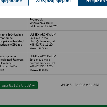
 opcjonalne
Zarządzaj opcjami
Przejdź do 
ółdzielnia
ARCHIWINTROX
blarska RAMETA -
Gabriel Juszczyk,
cibórz, ul.
Halina Juszczyk
spodarcza 1
Spółka Jawa; 44-200
Rybnik, ul.
Wyzwolenia 10/41
tel. kom. 602 224 623
inna Spółdzielnia
ULMEX ARCHIWUM
amopomoc
Sp. z o.o. e-mail:
łopska w likwidacji
biuro@ulmex.eu, tel.
siedzibą w Zbójnie
+48 62 736 11 20,
www.ulmex.eu
owarzyszenie
ULMEX ARCHIWUM
iedle nad Jeziorem
Sp. z o.o. e-mail:
likwidacji -
biuro@ulmex.eu, tel.
korzyn 1/40 -
+48 62 736 11 20,
esin
www.ulmex.eu
34 045 - 34 048 z 34 356.
trona 8512 z 8 589