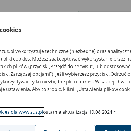
wa zakładu pracy:
 cookies
ystkie uwagi można przesyłać poprzez
formularz
zus.pl wykorzystuje techniczne (niezbędne) oraz analityczn
Ukryj wszystkie pozycje bazy
) pliki cookies. Możesz zaakceptować wykorzystanie przez n
takich plików (przycisk „Przejdź do serwisu”) lub dostosować
cisk „Zarządzaj opcjami”). Jeśli wybierzesz przycisk „Odrzuć 
azwa
Miejsce
Nr zespołu akt w
Daty k
likwidowanego
przechowywania
archiwum
dokume
korzystywać tylko niezbędne pliki cookies. W każdej chwili
akładu pracy
dokumentów
państwowym
przech
archiw
je ustawienia. Aby to zrobić, kliknij „Ustawienia plików cook
państw
rnicze
ARCHIWINTROX
zedsiębiorstwo
Gabriel Juszczyk,
okies dla www.zus.pl
ostatnia aktualizacja 19.08.2024 r.
ługowe Spółka z
Halina Juszczyk
o.- Żory, ul.
Spółka Jawa; 44-200
bryczna 10
Rybnik, ul.
Wyzwolenia 10/41
tel. kom. 602 224 623