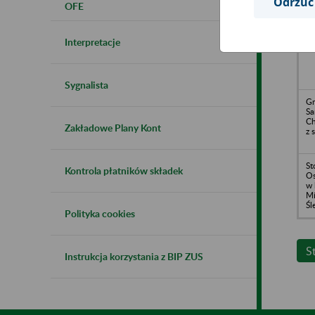
Odrzuć
OFE
Sp
Me
Ra
Interpretacje
Go
Sygnalista
Gm
S
Ch
Zakładowe Plany Kont
z 
St
Kontrola płatników składek
Os
w 
Mi
Śl
Polityka cookies
S
Instrukcja korzystania z BIP ZUS