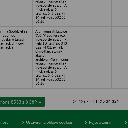
-akta.pl; Kancelaria -
98-200 Sieradz, ul. A.
Mickiewicza 6,
tel./fax: 043 822 79
14; tel. kom. 602 39
36 26
inna Spółdzielnia
Archiwum Usługowe
amopomoc
"AKTA" Spółka z o.o.,
łopska w Łękach
98-200 Sieradz, ul. M.
lacheckich - Łęki
Reja 1B, tel./fax: 043
lacheckie
822 74 01; e-mail:
biuro@archiwum-
akta.pl;
archiwum@archiwum
-akta.pl; Kancelaria -
98-200 Sieradz, ul. A.
Mickiewicza 6,
tel./fax: 043 822 79
14; tel. kom. 602 39
36 26
34 129 - 34 132 z 34 356.
trona 8533 z 8 589
pności
Ustawienia plików cookies
Rejestr zmian