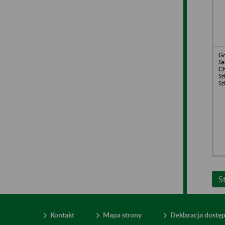
Gm
S
Ch
Sz
Sz
S
Kontakt
Mapa strony
Deklaracja dostę