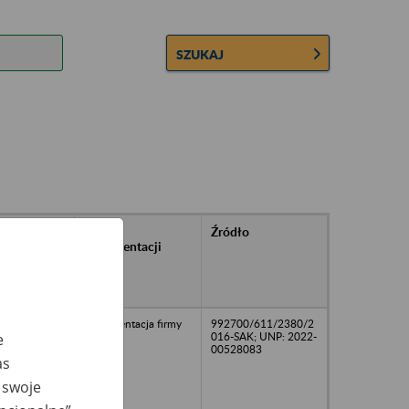
SZUKAJ
rańcowe
Rodzaj
Źródło
ntacji
dokumentacji
owywanej w
ach
owych
Dokumentacja firmy
992700/611/2380/2
016-SAK; UNP: 2022-
e
00528083
as
 swoje