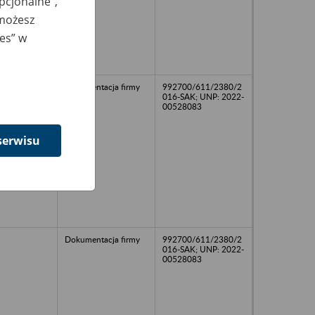
opcjonalne”,
 możesz
ies” w
Dokumentacja firmy
992700/611/2380/2
016-SAK; UNP: 2022-
00528083
serwisu
Dokumentacja firmy
992700/611/2380/2
016-SAK; UNP: 2022-
00528083