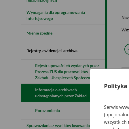
rehabilitacyjnych
Wymagania dla oprogramowania
Naz
interfejsowego
Wsz
Mienie zbędne
Rejestry, ewidencje i archiwa
Rejestr upoważnień wydanych przez
Prezesa ZUS dla pracowników
N
z
Zakładu Ubezpieczeń Społecznych
z
Polityka
Informacja o archiwach
udostępnianych przez Zakład
Ku
W.
Serwis www.
Ku
Porozumienia
(opcjonalne
li
Sk
wszystkich 
ul
Sprawozdania z wyników losowania do