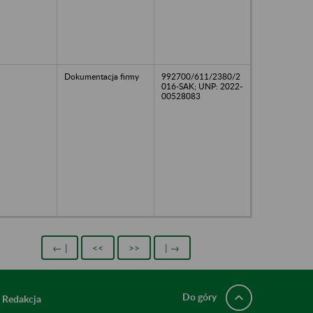
Dokumentacja firmy
992700/611/2380/2
016-SAK; UNP: 2022-
00528083
← |
<<
>>
| →
Do góry
Redakcja