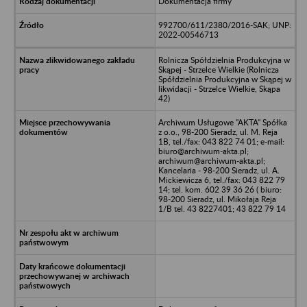
Dokumentacja firmy
992700/611/2380/2016-SAK; UNP:
2022-00546713
Rolnicza Spółdzielnia Produkcyjna w
Skąpej - Strzelce Wielkie (Rolnicza
Spółdzielnia Produkcyjna w Skąpej w
likwidacji - Strzelce Wielkie, Skąpa
42)
Archiwum Usługowe "AKTA" Spółka
z o.o., 98-200 Sieradz, ul. M. Reja
1B, tel./fax: 043 822 74 01; e-mail:
biuro@archiwum-akta.pl;
archiwum@archiwum-akta.pl;
Kancelaria - 98-200 Sieradz, ul. A.
Mickiewicza 6, tel./fax: 043 822 79
14; tel. kom. 602 39 36 26 ( biuro:
98-200 Sieradz, ul. Mikołaja Reja
1/B tel. 43 8227401; 43 822 79 14