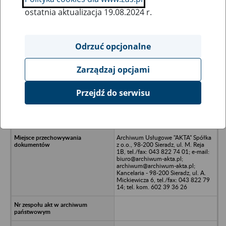
ostatnia aktualizacja 19.08.2024 r.
Wszystkie uwagi można przesyłać poprzez
formularz
Odrzuć opcjonalne
Zarządzaj opcjami
Ukryj wszystkie pozycje bazy
Przejdź do serwisu
IT Tech Services Spółka z o.o. w
likwidacji - Zwonowice, ul.
Zwycięstwa 3
Archiwum Usługowe "AKTA" Spółka
z o.o., 98-200 Sieradz, ul. M. Reja
1B, tel./fax: 043 822 74 01; e-mail:
biuro@archiwum-akta.pl;
archiwum@archiwum-akta.pl;
Kancelaria - 98-200 Sieradz, ul. A.
Mickiewicza 6, tel./fax: 043 822 79
14; tel. kom. 602 39 36 26