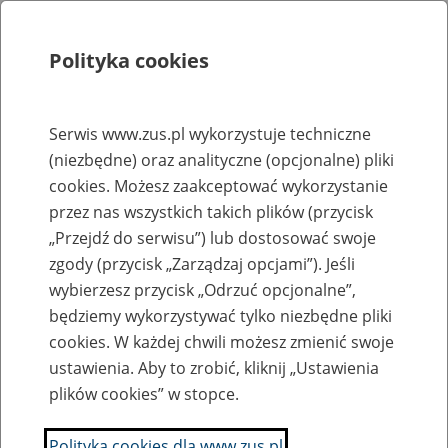
Polityka cookies
Szukaj
Menu
Serwis www.zus.pl wykorzystuje techniczne
(niezbędne) oraz analityczne (opcjonalne) pliki
Rejestry, ewidencje i archiwa
cookies. Możesz zaakceptować wykorzystanie
Baza zlikwidowanych lub
przez nas wszystkich takich plików (przycisk
„Przejdź do serwisu”) lub dostosować swoje
przekształconych zakładów pracy
zgody (przycisk „Zarządzaj opcjami”). Jeśli
wybierzesz przycisk „Odrzuć opcjonalne”,
Nazwa zakładu pracy:
będziemy wykorzystywać tylko niezbędne pliki
cookies. W każdej chwili możesz zmienić swoje
ustawienia. Aby to zrobić, kliknij „Ustawienia
plików cookies” w stopce.
SZUKAJ
Polityka cookies dla www.zus.pl