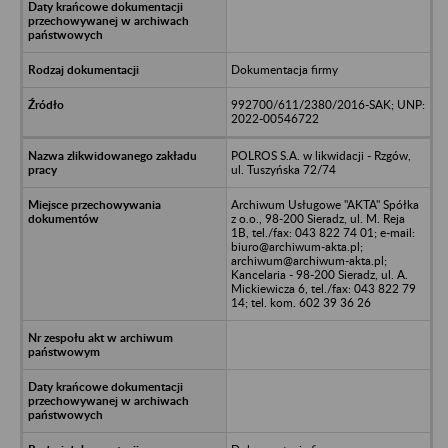
Dokumentacja firmy
992700/611/2380/2016-SAK; UNP:
2022-00546722
POLROS S.A. w likwidacji - Rzgów,
ul. Tuszyńska 72/74
Archiwum Usługowe "AKTA" Spółka
z o.o., 98-200 Sieradz, ul. M. Reja
1B, tel./fax: 043 822 74 01; e-mail:
biuro@archiwum-akta.pl;
archiwum@archiwum-akta.pl;
Kancelaria - 98-200 Sieradz, ul. A.
Mickiewicza 6, tel./fax: 043 822 79
14; tel. kom. 602 39 36 26