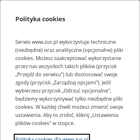
Polityka cookies
Szukaj
Menu
Serwis www.zus.pl wykorzystuje techniczne
(niezbędne) oraz analityczne (opcjonalne) pliki
Rejestry, ewidencje i archiwa
cookies. Możesz zaakceptować wykorzystanie
Baza zlikwidowanych lub
przez nas wszystkich takich plików (przycisk
„Przejdź do serwisu”) lub dostosować swoje
przekształconych zakładów pracy
zgody (przycisk „Zarządzaj opcjami”). Jeśli
wybierzesz przycisk „Odrzuć opcjonalne”,
Nazwa zakładu pracy:
będziemy wykorzystywać tylko niezbędne pliki
cookies. W każdej chwili możesz zmienić swoje
ustawienia. Aby to zrobić, kliknij „Ustawienia
plików cookies” w stopce.
SZUKAJ
Polityka cookies dla www.zus.pl