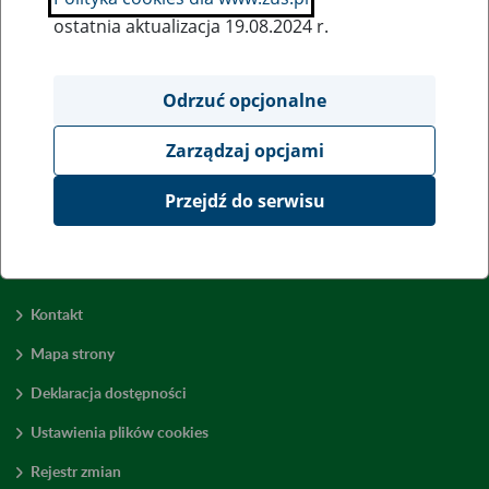
ostatnia aktualizacja 19.08.2024 r.
Wszystkie uwagi można przesyłać poprzez
formularz
Odrzuć opcjonalne
Zarządzaj opcjami
Wyświetl wszystkie
Przejdź do serwisu
Kontakt
Mapa strony
Deklaracja dostępności
Ustawienia plików cookies
Rejestr zmian