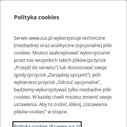
Polityka cookies
Szukaj
Menu
Serwis www.zus.pl wykorzystuje techniczne
(niezbędne) oraz analityczne (opcjonalne) pliki
Rejestry, ewidencje i archiwa
cookies. Możesz zaakceptować wykorzystanie
Baza zlikwidowanych lub
przez nas wszystkich takich plików (przycisk
„Przejdź do serwisu”) lub dostosować swoje
przekształconych zakładów pracy
zgody (przycisk „Zarządzaj opcjami”). Jeśli
wybierzesz przycisk „Odrzuć opcjonalne”,
Nazwa zakładu pracy:
będziemy wykorzystywać tylko niezbędne pliki
cookies. W każdej chwili możesz zmienić swoje
ustawienia. Aby to zrobić, kliknij „Ustawienia
plików cookies” w stopce.
SZUKAJ
Polityka cookies dla www.zus.pl