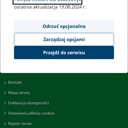
ostatnia aktualizacja 19.08.2024 r.
Wszystkie uwagi można przesyłać poprzez
formularz
Odrzuć opcjonalne
Zarządzaj opcjami
Wyświetl wszystkie
Przejdź do serwisu
Kontakt
Mapa strony
Deklaracja dostępności
Ustawienia plików cookies
Rejestr zmian