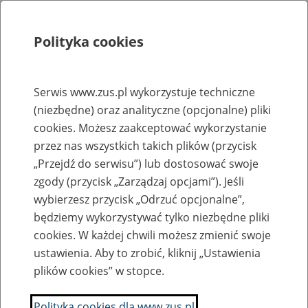
Polityka cookies
Szukaj
Menu
Serwis www.zus.pl wykorzystuje techniczne
(niezbędne) oraz analityczne (opcjonalne) pliki
Rejestry, ewidencje i archiwa
cookies. Możesz zaakceptować wykorzystanie
Baza zlikwidowanych lub
przez nas wszystkich takich plików (przycisk
„Przejdź do serwisu”) lub dostosować swoje
przekształconych zakładów pracy
zgody (przycisk „Zarządzaj opcjami”). Jeśli
wybierzesz przycisk „Odrzuć opcjonalne”,
Nazwa zakładu pracy:
będziemy wykorzystywać tylko niezbędne pliki
cookies. W każdej chwili możesz zmienić swoje
ustawienia. Aby to zrobić, kliknij „Ustawienia
plików cookies” w stopce.
SZUKAJ
Polityka cookies dla www.zus.pl