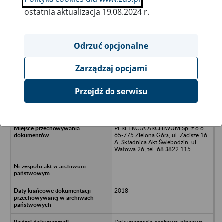
ostatnia aktualizacja 19.08.2024 r.
Wszystkie uwagi można przesyłać poprzez
formularz
Odrzuć opcjonalne
Zarządzaj opcjami
Ukryj wszystkie pozycje bazy
Przejdź do serwisu
PROPOL Spółka z o.o. - Zielona
Góra, ul. Zjednoczenia 106
PERFEKCJA ARCHIWUM Sp. z o.o.
65-775 Zielona Góra, ul. Zacisze 16
A; Składnica Akt Świebodzin, ul.
Wałowa 26; tel. 68 3822 115
2018
Dokumentacja osobowo-płacowa