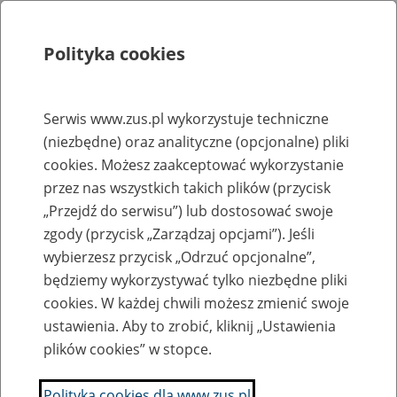
Polityka cookies
Szukaj
Menu
Serwis www.zus.pl wykorzystuje techniczne
(niezbędne) oraz analityczne (opcjonalne) pliki
Rejestry, ewidencje i archiwa
cookies. Możesz zaakceptować wykorzystanie
Baza zlikwidowanych lub
przez nas wszystkich takich plików (przycisk
„Przejdź do serwisu”) lub dostosować swoje
przekształconych zakładów pracy
zgody (przycisk „Zarządzaj opcjami”). Jeśli
wybierzesz przycisk „Odrzuć opcjonalne”,
Nazwa zakładu pracy:
będziemy wykorzystywać tylko niezbędne pliki
cookies. W każdej chwili możesz zmienić swoje
ustawienia. Aby to zrobić, kliknij „Ustawienia
plików cookies” w stopce.
SZUKAJ
Polityka cookies dla www.zus.pl