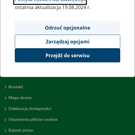
ostatnia aktualizacja 19.08.2024 r.
Wszystkie uwagi można przesyłać poprzez
formularz
Odrzuć opcjonalne
Zarządzaj opcjami
Wyświetl wszystkie
Przejdź do serwisu
Kontakt
Mapa strony
Deklaracja dostępności
Ustawienia plików cookies
Rejestr zmian