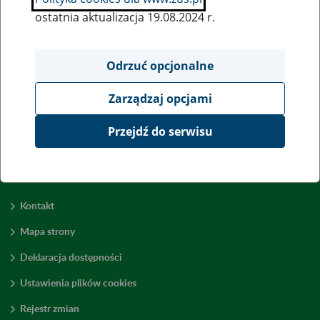
ostatnia aktualizacja 19.08.2024 r.
Wszystkie uwagi można przesyłać poprzez
formularz
Odrzuć opcjonalne
Zarządzaj opcjami
Wyświetl wszystkie
Przejdź do serwisu
Kontakt
Mapa strony
Deklaracja dostępności
Ustawienia plików cookies
Rejestr zmian