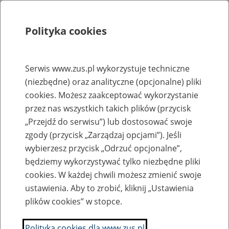
Polityka cookies
Szukaj
Menu
Serwis www.zus.pl wykorzystuje techniczne
(niezbędne) oraz analityczne (opcjonalne) pliki
Rejestry, ewidencje i archiwa
cookies. Możesz zaakceptować wykorzystanie
Baza zlikwidowanych lub
przez nas wszystkich takich plików (przycisk
„Przejdź do serwisu”) lub dostosować swoje
przekształconych zakładów pracy
zgody (przycisk „Zarządzaj opcjami”). Jeśli
wybierzesz przycisk „Odrzuć opcjonalne”,
Nazwa zakładu pracy:
będziemy wykorzystywać tylko niezbędne pliki
cookies. W każdej chwili możesz zmienić swoje
ustawienia. Aby to zrobić, kliknij „Ustawienia
plików cookies” w stopce.
SZUKAJ
Polityka cookies dla www.zus.pl