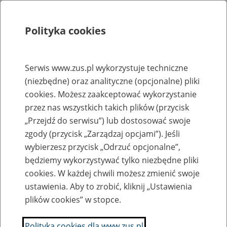
Polityka cookies
Szukaj
Menu
Serwis www.zus.pl wykorzystuje techniczne
(niezbędne) oraz analityczne (opcjonalne) pliki
Rejestry, ewidencje i archiwa
cookies. Możesz zaakceptować wykorzystanie
Baza zlikwidowanych lub
przez nas wszystkich takich plików (przycisk
„Przejdź do serwisu”) lub dostosować swoje
przekształconych zakładów pracy
zgody (przycisk „Zarządzaj opcjami”). Jeśli
wybierzesz przycisk „Odrzuć opcjonalne”,
Nazwa zakładu pracy:
będziemy wykorzystywać tylko niezbędne pliki
cookies. W każdej chwili możesz zmienić swoje
ustawienia. Aby to zrobić, kliknij „Ustawienia
plików cookies” w stopce.
SZUKAJ
Polityka cookies dla www.zus.pl