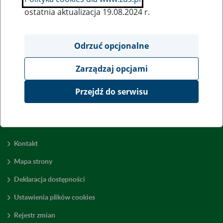
ostatnia aktualizacja 19.08.2024 r.
Wszystkie uwagi można przesyłać poprzez
formularz
Odrzuć opcjonalne
Zarządzaj opcjami
Wyświetl wszystkie
Przejdź do serwisu
Kontakt
Mapa strony
Deklaracja dostępności
Ustawienia plików cookies
Rejestr zmian