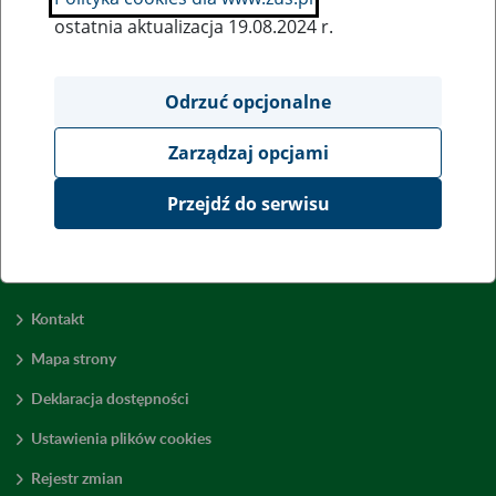
ostatnia aktualizacja 19.08.2024 r.
Wszystkie uwagi można przesyłać poprzez
formularz
Odrzuć opcjonalne
Zarządzaj opcjami
Wyświetl wszystkie
Przejdź do serwisu
Kontakt
Mapa strony
Deklaracja dostępności
Ustawienia plików cookies
Rejestr zmian