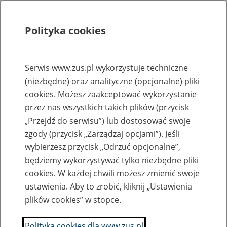
Polityka cookies
Szukaj
Menu
Serwis www.zus.pl wykorzystuje techniczne
(niezbędne) oraz analityczne (opcjonalne) pliki
Rejestry, ewidencje i archiwa
cookies. Możesz zaakceptować wykorzystanie
Baza zlikwidowanych lub
przez nas wszystkich takich plików (przycisk
„Przejdź do serwisu”) lub dostosować swoje
przekształconych zakładów pracy
zgody (przycisk „Zarządzaj opcjami”). Jeśli
wybierzesz przycisk „Odrzuć opcjonalne”,
Nazwa zakładu pracy:
będziemy wykorzystywać tylko niezbędne pliki
cookies. W każdej chwili możesz zmienić swoje
ustawienia. Aby to zrobić, kliknij „Ustawienia
plików cookies” w stopce.
SZUKAJ
Polityka cookies dla www.zus.pl