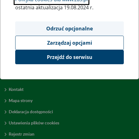
ostatnia aktualizacja 19.08.2024 r.
Wszystkie uwagi można przesyłać poprzez
formularz
Odrzuć opcjonalne
Zarządzaj opcjami
Wyświetl wszystkie
Przejdź do serwisu
Kontakt
Mapa strony
Deklaracja dostępności
Ustawienia plików cookies
Rejestr zmian