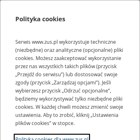
Polityka cookies
Szukaj
Menu
Serwis www.zus.pl wykorzystuje techniczne
(niezbędne) oraz analityczne (opcjonalne) pliki
Rejestry, ewidencje i archiwa
cookies. Możesz zaakceptować wykorzystanie
Baza zlikwidowanych lub
przez nas wszystkich takich plików (przycisk
„Przejdź do serwisu”) lub dostosować swoje
przekształconych zakładów pracy
zgody (przycisk „Zarządzaj opcjami”). Jeśli
wybierzesz przycisk „Odrzuć opcjonalne”,
Nazwa zakładu pracy:
będziemy wykorzystywać tylko niezbędne pliki
cookies. W każdej chwili możesz zmienić swoje
ustawienia. Aby to zrobić, kliknij „Ustawienia
plików cookies” w stopce.
SZUKAJ
Polityka cookies dla www.zus.pl