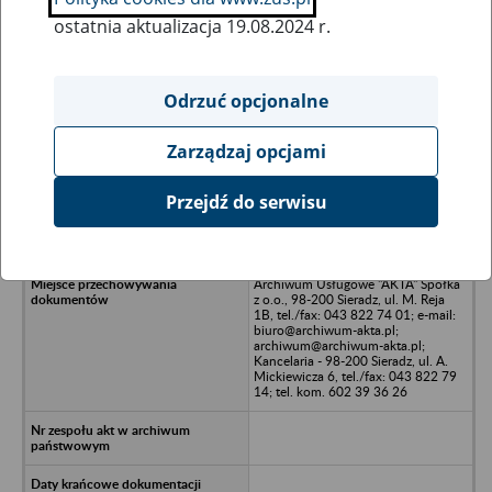
ostatnia aktualizacja 19.08.2024 r.
Wszystkie uwagi można przesyłać poprzez
formularz
Odrzuć opcjonalne
Zarządzaj opcjami
Ukryj wszystkie pozycje bazy
Przejdź do serwisu
TRIO TRANS Sp. z o.o. - Warszawa,
ul. Żurawia 6/12
Archiwum Usługowe "AKTA" Spółka
z o.o., 98-200 Sieradz, ul. M. Reja
1B, tel./fax: 043 822 74 01; e-mail:
biuro@archiwum-akta.pl;
archiwum@archiwum-akta.pl;
Kancelaria - 98-200 Sieradz, ul. A.
Mickiewicza 6, tel./fax: 043 822 79
14; tel. kom. 602 39 36 26