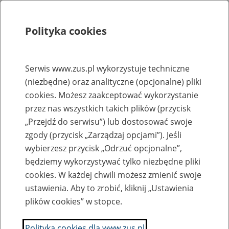
Polityka cookies
Szukaj
Menu
Serwis www.zus.pl wykorzystuje techniczne
(niezbędne) oraz analityczne (opcjonalne) pliki
Rejestry, ewidencje i archiwa
cookies. Możesz zaakceptować wykorzystanie
Baza zlikwidowanych lub
przez nas wszystkich takich plików (przycisk
„Przejdź do serwisu”) lub dostosować swoje
przekształconych zakładów pracy
zgody (przycisk „Zarządzaj opcjami”). Jeśli
wybierzesz przycisk „Odrzuć opcjonalne”,
Nazwa zakładu pracy:
będziemy wykorzystywać tylko niezbędne pliki
cookies. W każdej chwili możesz zmienić swoje
ustawienia. Aby to zrobić, kliknij „Ustawienia
plików cookies” w stopce.
SZUKAJ
Polityka cookies dla www.zus.pl