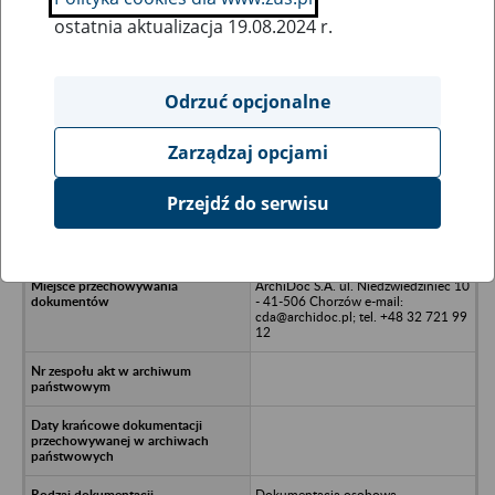
ostatnia aktualizacja 19.08.2024 r.
Wszystkie uwagi można przesyłać poprzez
formularz
Odrzuć opcjonalne
Zarządzaj opcjami
Ukryj wszystkie pozycje bazy
Przejdź do serwisu
FUCHS Polska Sp. z o.o. w likwidacji
- Warszawa, ul. Wawelska 15B
ArchiDoc S.A. ul. Niedźwiedziniec 10
- 41-506 Chorzów e-mail:
cda@archidoc.pl; tel. +48 32 721 99
12
Dokumentacja osobowa