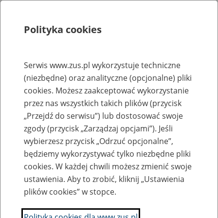
Polityka cookies
Szukaj
Menu
Serwis www.zus.pl wykorzystuje techniczne
(niezbędne) oraz analityczne (opcjonalne) pliki
Rejestry, ewidencje i archiwa
cookies. Możesz zaakceptować wykorzystanie
Baza zlikwidowanych lub
przez nas wszystkich takich plików (przycisk
„Przejdź do serwisu”) lub dostosować swoje
przekształconych zakładów pracy
zgody (przycisk „Zarządzaj opcjami”). Jeśli
wybierzesz przycisk „Odrzuć opcjonalne”,
Nazwa zakładu pracy:
będziemy wykorzystywać tylko niezbędne pliki
cookies. W każdej chwili możesz zmienić swoje
ustawienia. Aby to zrobić, kliknij „Ustawienia
plików cookies” w stopce.
SZUKAJ
Polityka cookies dla www.zus.pl