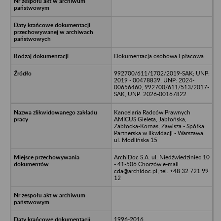
Dokumentacja osobowa i płacowa
992700/611/1702/2019-SAK; UNP:
2019 - 00478839, UNP: 2024-
00656460, 992700/611/513/2017-
SAK, UNP: 2026-00167822
Kancelaria Radców Prawnych
AMICUS Gieleta, Jabłońska,
Zabłocka-Kornas, Zawisza - Spółka
Partnerska w likwidacji - Warszawa,
ul. Modlińska 15
ArchiDoc S.A. ul. Niedźwiedziniec 10
- 41-506 Chorzów e-mail:
cda@archidoc.pl; tel. +48 32 721 99
12
1996-2016