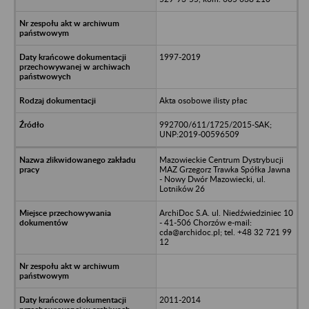
1997-2019
Akta osobowe ilisty płac
992700/611/1725/2015-SAK;
UNP:2019-00596509
Mazowieckie Centrum Dystrybucji
MAZ Grzegorz Trawka Spółka Jawna
- Nowy Dwór Mazowiecki, ul.
Lotników 26
ArchiDoc S.A. ul. Niedźwiedziniec 10
- 41-506 Chorzów e-mail:
cda@archidoc.pl; tel. +48 32 721 99
12
2011-2014