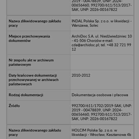
2019 - 00478839, UNP: 2024-
00656460, 992700/611/513/2017-
SAK, UNP: 2026-00167822
INDAL Polska Sp. z o.o. w likwidacji -
Warszawa, Solec
ArchiDoc S.A. ul. Niedźwiedziniec 10
- 41-506 Chorzów e-mail:
cda@archidoc.pl; tel. +48 32 721 99
12
2010-2012
Dokumentacja osobowa i płacowa
992700/611/1702/2019-SAK; UNP:
2019 - 00478839, UNP: 2024-
00656460, 992700/611/513/2017-
SAK, UNP: 2026-00167822
HOLCIM Polska Sp. z o.o. w
likwidacji - Wrocław, Kasztanowa 4b