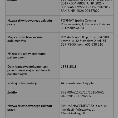
2019 - 00478839, UNP: 2024-
00656460, 992700/611/513/2017-
SAK, UNP: 2026-00167822
FORMAT Spółka Cywilna
R.Szczepaniak, T, Kubacki - Kościan,
ul. Działkowa 24
RIM Archiwum II Sp. z o.o., 64-100
Leszno, ul. Spółdzielcza 2, tel. 65
529-93-55, kom. 605 638 210
1998-2018
Akta osobowe i listy plac
992700/611/1725/2015-SAK;
UNP:2019-00596509
MM MANAGEMENT Sp. z o.o. w
likwidacji - Warszawa, ul.
Chałubińskiego 8