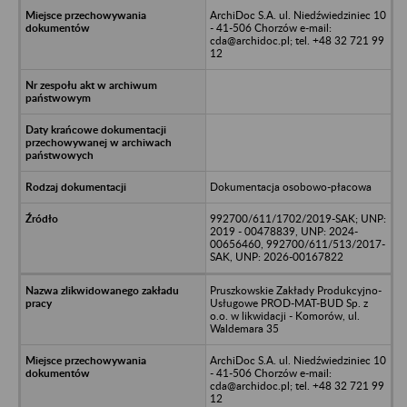
ArchiDoc S.A. ul. Niedźwiedziniec 10
- 41-506 Chorzów e-mail:
cda@archidoc.pl; tel. +48 32 721 99
12
Dokumentacja osobowo-płacowa
992700/611/1702/2019-SAK; UNP:
2019 - 00478839, UNP: 2024-
00656460, 992700/611/513/2017-
SAK, UNP: 2026-00167822
Pruszkowskie Zakłady Produkcyjno-
Usługowe PROD-MAT-BUD Sp. z
o.o. w likwidacji - Komorów, ul.
Waldemara 35
ArchiDoc S.A. ul. Niedźwiedziniec 10
- 41-506 Chorzów e-mail:
cda@archidoc.pl; tel. +48 32 721 99
12