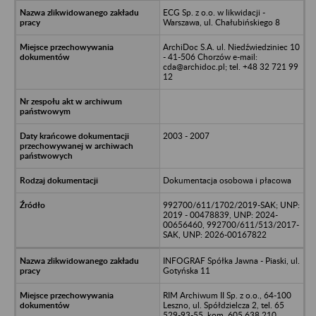
ECG Sp. z o.o. w likwidacji -
Warszawa, ul. Chałubińskiego 8
ArchiDoc S.A. ul. Niedźwiedziniec 10
- 41-506 Chorzów e-mail:
cda@archidoc.pl; tel. +48 32 721 99
12
2003 - 2007
Dokumentacja osobowa i płacowa
992700/611/1702/2019-SAK; UNP:
2019 - 00478839, UNP: 2024-
00656460, 992700/611/513/2017-
SAK, UNP: 2026-00167822
INFOGRAF Spółka Jawna - Piaski, ul.
Gotyńska 11
RIM Archiwum II Sp. z o.o., 64-100
Leszno, ul. Spółdzielcza 2, tel. 65
529-93-55, kom. 605 638 210