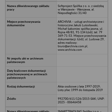
Softproject Spółka z o. o. z siedzibą
w Warszawie - Warszawa, al.
Niepodległości 31/40
ARCHIVIA – usługi archiwistyczne i
historyczne Jakub Lutosławski,
Michał Łakomiec spółka jawna, ul.
Rojna 48/81, 91-134 Łódź, tel. 79
369-71-53. Miejsce przechowywania
dokumentacji: Łódź, ul. Ludowa 29,
adres mailowy:
biuro@archivia.com.pl,
www.archivia.com
Akta osobowe z lata 1997-2019;
Listy płac 1999 do listopada 2019
992700/611/126/2015-SAK; UNP:
2025 - 00646458
SMARTTRADUNG Spółka z o.o. -