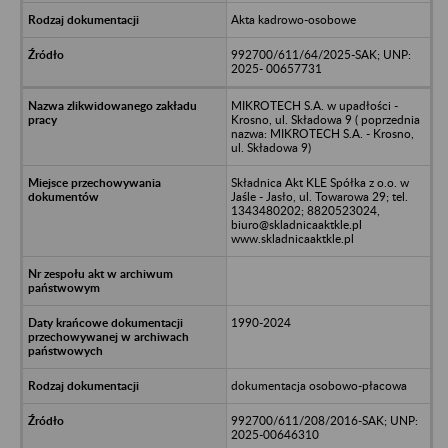
Akta kadrowo-osobowe
992700/611/64/2025-SAK; UNP:
2025- 00657731
MIKROTECH S.A. w upadłości -
Krosno, ul. Składowa 9 ( poprzednia
nazwa: MIKROTECH S.A. - Krosno,
ul. Składowa 9)
Składnica Akt KLE Spółka z o.o. w
Jaśle - Jasło, ul. Towarowa 29; tel.
1343480202; 8820523024,
biuro@skladnicaaktkle.pl
www.skladnicaaktkle.pl
1990-2024
dokumentacja osobowo-płacowa
992700/611/208/2016-SAK; UNP:
2025-00646310