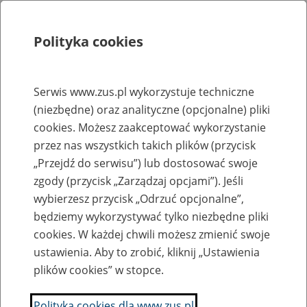
Polityka cookies
Szukaj
Menu
Serwis www.zus.pl wykorzystuje techniczne
(niezbędne) oraz analityczne (opcjonalne) pliki
Rejestry, ewidencje i archiwa
cookies. Możesz zaakceptować wykorzystanie
Baza zlikwidowanych lub
przez nas wszystkich takich plików (przycisk
„Przejdź do serwisu”) lub dostosować swoje
przekształconych zakładów pracy
zgody (przycisk „Zarządzaj opcjami”). Jeśli
wybierzesz przycisk „Odrzuć opcjonalne”,
Nazwa zakładu pracy:
będziemy wykorzystywać tylko niezbędne pliki
cookies. W każdej chwili możesz zmienić swoje
ustawienia. Aby to zrobić, kliknij „Ustawienia
plików cookies” w stopce.
SZUKAJ
Polityka cookies dla www.zus.pl