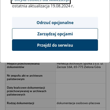
ostatnia aktualizacja 19.08.2024 r.
Wszystkie uwagi można przesyłać poprzez
formularz
Odrzuć opcjonalne
Zarządzaj opcjami
Ukryj wszystkie pozycje bazy
Przejdź do serwisu
BRIT-POL Spółka z o.o. - Warszawa,
ul. Poznańska 98
Perfekcja Archiwum Spółka z o.o. ul.
Zacisze 16A, 65-775 Zielona Góra
dokumentacja osobowo-płacowa