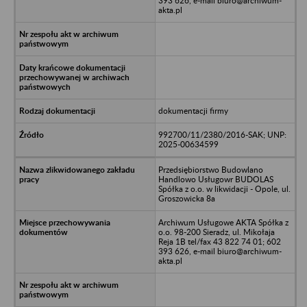
393 626, e-mail biuro@archiwum-
akta.pl
dokumentacji firmy
992700/11/2380/2016-SAK; UNP:
2025-00634599
Przedsiębiorstwo Budowlano
Handlowo Usługowr BUDOLAS
Spółka z o.o. w likwidacji - Opole, ul.
Groszowicka 8a
Archiwum Usługowe AKTA Spółka z
o.o. 98-200 Sieradz, ul. Mikołaja
Reja 1B tel/fax 43 822 74 01; 602
393 626, e-mail biuro@archiwum-
akta.pl