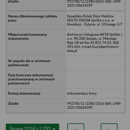
992700/11/2380/2016-SAK; UNP:
2025-00634599
Szwedzko-Polski Dom Mediów
MOTO-MEDIA Spółka z o.o. w
likwidacji - Gdynia, ul. 10 lutego 5/7
Archiwum Usługowe AKTA Spółka z
o.o. 98-200 Sieradz, ul. Mikołaja
Reja 1B tel/fax 43 822 74 01; 602
393 626, e-mail biuro@archiwum-
akta.pl
dokumentacji firmy
992700/11/2380/2016-SAK; UNP:
2025-00634599
Strona 2114 z 2 291
<<
>>